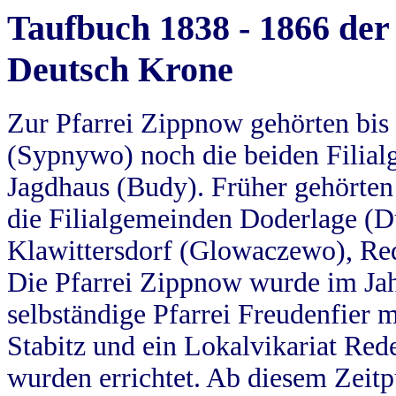
Taufbuch 1838 - 1866 der
Deutsch Krone
Zur Pfarrei Zippnow gehörten bi
(Sypnywo) noch die beiden Filial
Jagdhaus (Budy). Früher gehörten 
die Filialgemeinden Doderlage (D
Klawittersdorf (Glowaczewo), Red
Die Pfarrei Zippnow wurde im Jah
selbständige Pfarrei Freudenfier m
Stabitz und ein Lokalvikariat Red
wurden errichtet. Ab diesem Zeitp