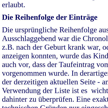
erlaubt.
Die Reihenfolge der Einträge
Die ursprüngliche Reihenfolge au
Ausschlaggebend war die Chronol
z.B. nach der Geburt krank war, od
anzeigen konnten, wurde das Kind
auch vor, dass der Taufeintrag vo
vorgenommen wurde. In derartigen
der derzeitigen aktuellen Seite -
Verwendung der Liste ist es wich
dahinter zu überprüfen. Eine exa
technischen Gründen nur eingesch