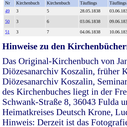
Nr
Kirchenbuch
Kirchenbuch
Täuflings
Täuflings
49
3
5
28.05.1838
03.06.18
50
3
6
03.06.1838
09.06.18
51
3
7
04.06.1838
10.06.18
Hinweise zu den Kirchenbücher
Das Original-Kirchenbuch von Jan
Diözesanarchiv Koszalin, früher Kö
Diözesanarchiv Koszalin, Seminar
des Kirchenbuches liegt in der Fr
Schwank-Straße 8, 36043 Fulda u
Heimatkreises Deutsch Krone, Lu
Hinweis: Derzeit ist das Fotograf