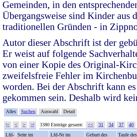
Gemeinden, in den entsprechende
Übergangsweise sind Kinder aus 
traditionellen Gründen - in Zippn
Autor dieser Abschrift ist der geb
Er weist auf folgende Sachverhalte
von einer Kopie des Original-Kirc
zweifelsfreie Fehler im Kirchenbuc
worden. Bei der Abschrift kann e
gekommen sein. Deshalb wird kein
Alles
Suchen
Auswahl
Detail
|<
<
>
>|
3380 Einträge gesamt:
<<
31
34
37
40
Lfd-
Seite im
Lfd-Nr im
Geburt des
Taufe des