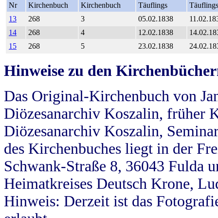
Nr
Kirchenbuch
Kirchenbuch
Täuflings
Täufling
13
268
3
05.02.1838
11.02.18
14
268
4
12.02.1838
14.02.18
15
268
5
23.02.1838
24.02.18
Hinweise zu den Kirchenbücher
Das Original-Kirchenbuch von Jan
Diözesanarchiv Koszalin, früher Kö
Diözesanarchiv Koszalin, Seminar
des Kirchenbuches liegt in der Fr
Schwank-Straße 8, 36043 Fulda u
Heimatkreises Deutsch Krone, Lu
Hinweis: Derzeit ist das Fotograf