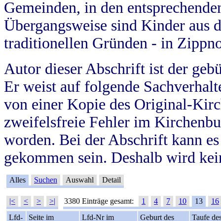
Gemeinden, in den entsprechende
Übergangsweise sind Kinder aus 
traditionellen Gründen - in Zippn
Autor dieser Abschrift ist der geb
Er weist auf folgende Sachverhalte
von einer Kopie des Original-Kirc
zweifelsfreie Fehler im Kirchenbuc
worden. Bei der Abschrift kann e
gekommen sein. Deshalb wird kein
Alles
Suchen
Auswahl
Detail
|<
<
>
>|
3380 Einträge gesamt:
1
4
7
10
13
16
Lfd-
Seite im
Lfd-Nr im
Geburt des
Taufe de