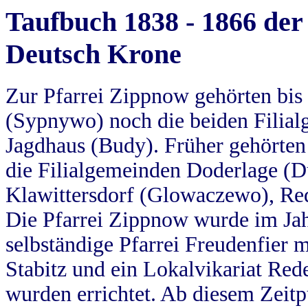
Taufbuch 1838 - 1866 der
Deutsch Krone
Zur Pfarrei Zippnow gehörten bi
(Sypnywo) noch die beiden Filial
Jagdhaus (Budy). Früher gehörten 
die Filialgemeinden Doderlage (D
Klawittersdorf (Glowaczewo), Red
Die Pfarrei Zippnow wurde im Jah
selbständige Pfarrei Freudenfier m
Stabitz und ein Lokalvikariat Red
wurden errichtet. Ab diesem Zeitp