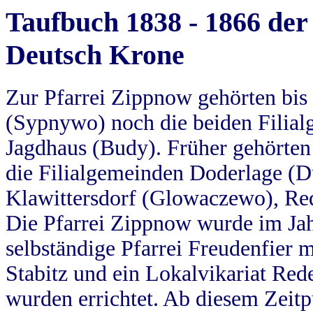
Taufbuch 1838 - 1866 der
Deutsch Krone
Zur Pfarrei Zippnow gehörten bi
(Sypnywo) noch die beiden Filial
Jagdhaus (Budy). Früher gehörten 
die Filialgemeinden Doderlage (D
Klawittersdorf (Glowaczewo), Red
Die Pfarrei Zippnow wurde im Jah
selbständige Pfarrei Freudenfier m
Stabitz und ein Lokalvikariat Red
wurden errichtet. Ab diesem Zeitp