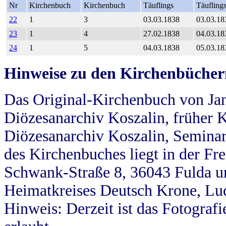
Nr
Kirchenbuch
Kirchenbuch
Täuflings
Täufling
22
1
3
03.03.1838
03.03.18
23
1
4
27.02.1838
04.03.18
24
1
5
04.03.1838
05.03.18
Hinweise zu den Kirchenbücher
Das Original-Kirchenbuch von Jan
Diözesanarchiv Koszalin, früher Kö
Diözesanarchiv Koszalin, Seminar
des Kirchenbuches liegt in der Fr
Schwank-Straße 8, 36043 Fulda u
Heimatkreises Deutsch Krone, Lu
Hinweis: Derzeit ist das Fotograf