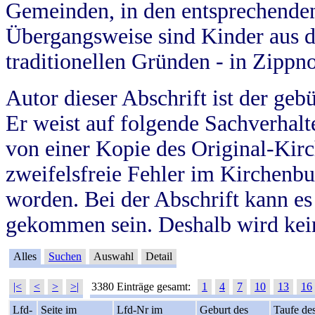
Gemeinden, in den entsprechende
Übergangsweise sind Kinder aus 
traditionellen Gründen - in Zippn
Autor dieser Abschrift ist der geb
Er weist auf folgende Sachverhalte
von einer Kopie des Original-Kirc
zweifelsfreie Fehler im Kirchenbuc
worden. Bei der Abschrift kann e
gekommen sein. Deshalb wird kein
Alles
Suchen
Auswahl
Detail
|<
<
>
>|
3380 Einträge gesamt:
1
4
7
10
13
16
Lfd-
Seite im
Lfd-Nr im
Geburt des
Taufe de