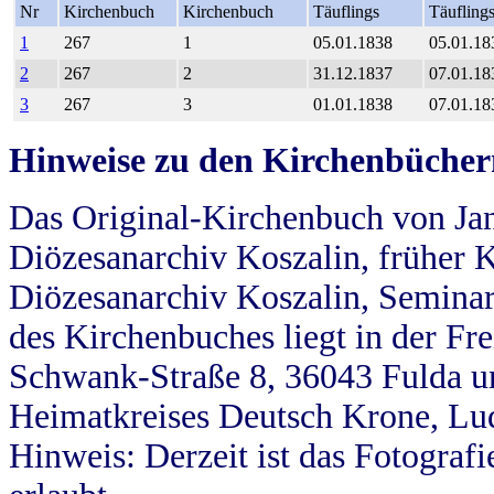
Nr
Kirchenbuch
Kirchenbuch
Täuflings
Täufling
1
267
1
05.01.1838
05.01.18
2
267
2
31.12.1837
07.01.18
3
267
3
01.01.1838
07.01.18
Hinweise zu den Kirchenbücher
Das Original-Kirchenbuch von Jan
Diözesanarchiv Koszalin, früher Kö
Diözesanarchiv Koszalin, Seminar
des Kirchenbuches liegt in der Fr
Schwank-Straße 8, 36043 Fulda u
Heimatkreises Deutsch Krone, Lu
Hinweis: Derzeit ist das Fotograf