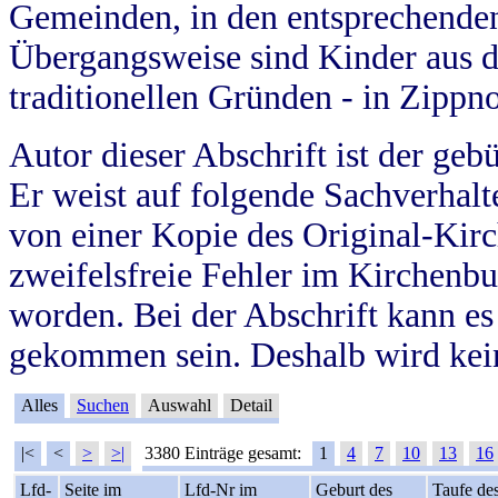
Gemeinden, in den entsprechende
Übergangsweise sind Kinder aus 
traditionellen Gründen - in Zippn
Autor dieser Abschrift ist der geb
Er weist auf folgende Sachverhalte
von einer Kopie des Original-Kirc
zweifelsfreie Fehler im Kirchenbuc
worden. Bei der Abschrift kann e
gekommen sein. Deshalb wird kein
Alles
Suchen
Auswahl
Detail
|<
<
>
>|
3380 Einträge gesamt:
1
4
7
10
13
16
Lfd-
Seite im
Lfd-Nr im
Geburt des
Taufe de