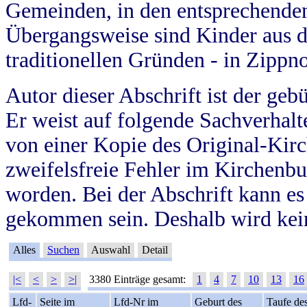
Gemeinden, in den entsprechende
Übergangsweise sind Kinder aus 
traditionellen Gründen - in Zippn
Autor dieser Abschrift ist der geb
Er weist auf folgende Sachverhalte
von einer Kopie des Original-Kirc
zweifelsfreie Fehler im Kirchenbuc
worden. Bei der Abschrift kann e
gekommen sein. Deshalb wird kein
Alles
Suchen
Auswahl
Detail
|<
<
>
>|
3380 Einträge gesamt:
1
4
7
10
13
16
Lfd-
Seite im
Lfd-Nr im
Geburt des
Taufe de