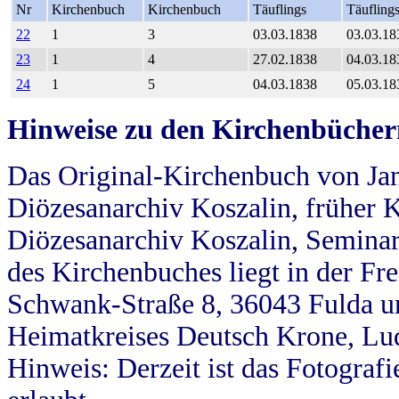
Nr
Kirchenbuch
Kirchenbuch
Täuflings
Täufling
22
1
3
03.03.1838
03.03.18
23
1
4
27.02.1838
04.03.18
24
1
5
04.03.1838
05.03.18
Hinweise zu den Kirchenbücher
Das Original-Kirchenbuch von Jan
Diözesanarchiv Koszalin, früher Kö
Diözesanarchiv Koszalin, Seminar
des Kirchenbuches liegt in der Fr
Schwank-Straße 8, 36043 Fulda u
Heimatkreises Deutsch Krone, Lu
Hinweis: Derzeit ist das Fotograf