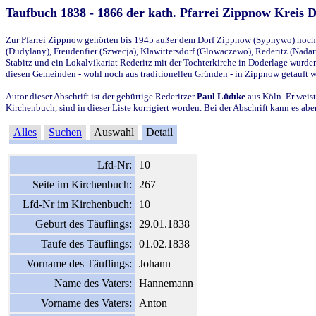
Taufbuch 1838 - 1866 der kath. Pfarrei Zippnow Kreis 
Zur Pfarrei Zippnow gehörten bis 1945 außer dem Dorf Zippnow (Sypnywo) noch d
(Dudylany), Freudenfier (Szwecja), Klawittersdorf (Glowaczewo), Rederitz (Nadarz
Stabitz und ein Lokalvikariat Rederitz mit der Tochterkirche in Doderlage wurd
diesen Gemeinden - wohl noch aus traditionellen Gründen - in Zippnow getauft 
Autor dieser Abschrift ist der gebürtige Rederitzer
Paul Lüdtke
aus Köln. Er weist
Kirchenbuch, sind in dieser Liste korrigiert worden. Bei der Abschrift kann es 
Alles
Suchen
Auswahl
Detail
Lfd-Nr:
10
Seite im Kirchenbuch:
267
Lfd-Nr im Kirchenbuch:
10
Geburt des Täuflings:
29.01.1838
Taufe des Täuflings:
01.02.1838
Vorname des Täuflings:
Johann
Name des Vaters:
Hannemann
Vorname des Vaters:
Anton