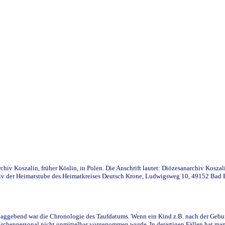
iv Koszalin, früher Köslin, in Polen. Die Anschrift lautet: Diözesanarchiv Koszal
v der Heimatstube des Heimatkreises Deutsch Krone, Ludwigsweg 10, 49152 Bad Ess
ggebend war die Chronologie des Taufdatums. Wenn ein Kind z.B. nach der Geburt 
rchenpersonal nicht unmittelbar vorgenommen wurde. In derartigen Fällen hat man d