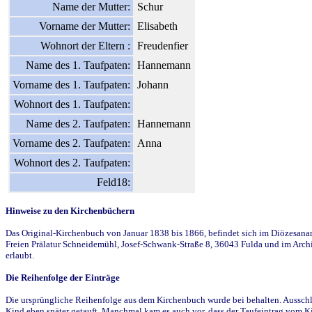
Name der Mutter:
Schur
Vorname der Mutter:
Elisabeth
Wohnort der Eltern :
Freudenfier
Name des 1. Taufpaten:
Hannemann
Vorname des 1. Taufpaten:
Johann
Wohnort des 1. Taufpaten:
Name des 2. Taufpaten:
Hannemann
Vorname des 2. Taufpaten:
Anna
Wohnort des 2. Taufpaten:
Feld18:
Hinweise zu den Kirchenbüchern
Das Original-Kirchenbuch von Januar 1838 bis 1866, befindet sich im Diözesanarch
Freien Prälatur Schneidemühl, Josef-Schwank-Straße 8, 36043 Fulda und im Archi
erlaubt.
Die Reihenfolge der Einträge
Die ursprüngliche Reihenfolge aus dem Kirchenbuch wurde bei behalten. Ausschla
Kind eben später getauft. Manchmal kam es auch vor, dass der Taufeintrag vom Ki