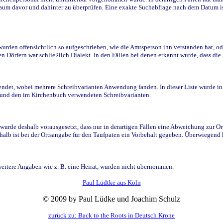
raum davor und dahinter zu überprüfen. Eine exakte Suchabfrage nach dem Datum i
den offensichtlich so aufgeschrieben, wie die Amtsperson ihn verstanden hat, ode
n Dörfern war schließlich Dialekt. In den Fällen bei denen erkannt wurde, dass di
t, wobei mehrere Schreibvarianten Anwendung fanden. In dieser Liste wurde in de
n und den im Kirchenbuch verwendeten Schreibvarianten.
wurde deshalb vorausgesetzt, dass nur in derartigen Fällen eine Abweichung zur O
eshalb ist bei der Ortsangabe für den Taufpaten ein Vorbehalt gegeben. Überwiegen
weitere Angaben wie z. B. eine Heirat, wurden nicht übernommen.
Paul Lüdtke aus Köln
© 2009 by Paul Lüdke und Joachim Schulz
zurück zu: Back to the Roots in Deutsch Krone