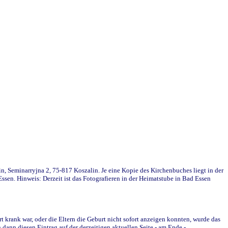
in, Seminarryjna 2, 75-817 Koszalin. Je eine Kopie des Kirchenbuches liegt in der
en. Hinweis: Derzeit ist das Fotografieren in der Heimatstube in Bad Essen
krank war, oder die Eltern die Geburt nicht sofort anzeigen konnten, wurde das
ann diesen Eintrag auf der derzeitigen aktuellen Seite - am Ende -