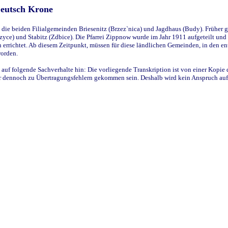
Deutsch Krone
ie beiden Filialgemeinden Briesenitz (Brzez`nica) und Jagdhaus (Budy). Früher g
yce) und Stabitz (Zdbice). Die Pfarrei Zippnow wurde im Jahr 1911 aufgeteilt und e
en errichtet. Ab diesem Zeitpunkt, müssen für diese ländlichen Gemeinden, in den
worden.
 auf folgende Sachverhalte hin: Die vorliegende Transkription ist von einer Kopie 
aber dennoch zu Übertragungsfehlern gekommen sein. Deshalb wird kein Anspruch auf 