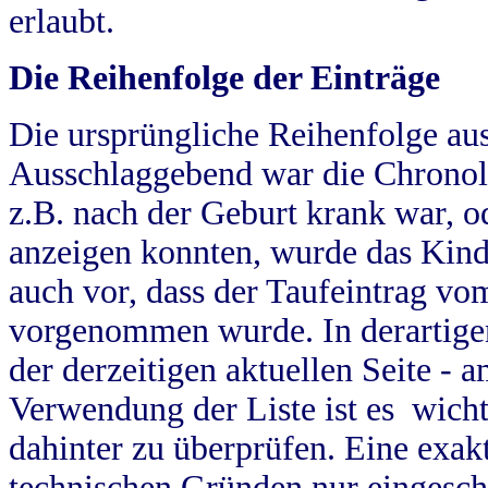
erlaubt.
Die Reihenfolge der Einträge
Die ursprüngliche Reihenfolge au
Ausschlaggebend war die Chronol
z.B. nach der Geburt krank war, od
anzeigen konnten, wurde das Kind
auch vor, dass der Taufeintrag vo
vorgenommen wurde. In derartigen
der derzeitigen aktuellen Seite -
Verwendung der Liste ist es wich
dahinter zu überprüfen. Eine exa
technischen Gründen nur eingesch