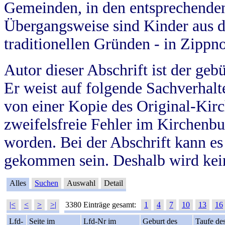
Gemeinden, in den entsprechende
Übergangsweise sind Kinder aus 
traditionellen Gründen - in Zippn
Autor dieser Abschrift ist der geb
Er weist auf folgende Sachverhalte
von einer Kopie des Original-Kirc
zweifelsfreie Fehler im Kirchenbuc
worden. Bei der Abschrift kann e
gekommen sein. Deshalb wird kein
Alles
Suchen
Auswahl
Detail
|<
<
>
>|
3380 Einträge gesamt:
1
4
7
10
13
16
Lfd-
Seite im
Lfd-Nr im
Geburt des
Taufe de