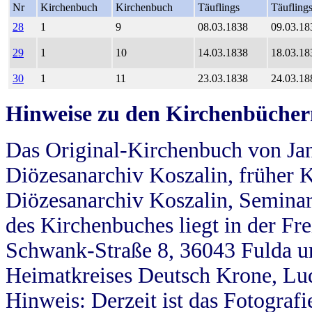
Nr
Kirchenbuch
Kirchenbuch
Täuflings
Täufling
28
1
9
08.03.1838
09.03.18
29
1
10
14.03.1838
18.03.18
30
1
11
23.03.1838
24.03.18
Hinweise zu den Kirchenbücher
Das Original-Kirchenbuch von Jan
Diözesanarchiv Koszalin, früher Kö
Diözesanarchiv Koszalin, Seminar
des Kirchenbuches liegt in der Fr
Schwank-Straße 8, 36043 Fulda u
Heimatkreises Deutsch Krone, Lu
Hinweis: Derzeit ist das Fotograf