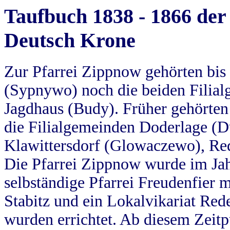
Taufbuch 1838 - 1866 der
Deutsch Krone
Zur Pfarrei Zippnow gehörten bi
(Sypnywo) noch die beiden Filial
Jagdhaus (Budy). Früher gehörten 
die Filialgemeinden Doderlage (D
Klawittersdorf (Glowaczewo), Red
Die Pfarrei Zippnow wurde im Jah
selbständige Pfarrei Freudenfier m
Stabitz und ein Lokalvikariat Red
wurden errichtet. Ab diesem Zeitp