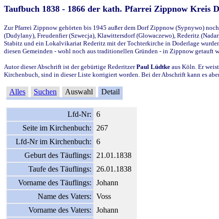
Taufbuch 1838 - 1866 der kath. Pfarrei Zippnow Kreis 
Zur Pfarrei Zippnow gehörten bis 1945 außer dem Dorf Zippnow (Sypnywo) noch d
(Dudylany), Freudenfier (Szwecja), Klawittersdorf (Glowaczewo), Rederitz (Nadarz
Stabitz und ein Lokalvikariat Rederitz mit der Tochterkirche in Doderlage wurd
diesen Gemeinden - wohl noch aus traditionellen Gründen - in Zippnow getauft 
Autor dieser Abschrift ist der gebürtige Rederitzer
Paul Lüdtke
aus Köln. Er weist
Kirchenbuch, sind in dieser Liste korrigiert worden. Bei der Abschrift kann es 
Alles
Suchen
Auswahl
Detail
Lfd-Nr:
6
Seite im Kirchenbuch:
267
Lfd-Nr im Kirchenbuch:
6
Geburt des Täuflings:
21.01.1838
Taufe des Täuflings:
26.01.1838
Vorname des Täuflings:
Johann
Name des Vaters:
Voss
Vorname des Vaters:
Johann