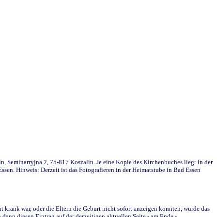
in, Seminarryjna 2, 75-817 Koszalin. Je eine Kopie des Kirchenbuches liegt in der
en. Hinweis: Derzeit ist das Fotografieren in der Heimatstube in Bad Essen
krank war, oder die Eltern die Geburt nicht sofort anzeigen konnten, wurde das
ann diesen Eintrag auf der derzeitigen aktuellen Seite - am Ende -