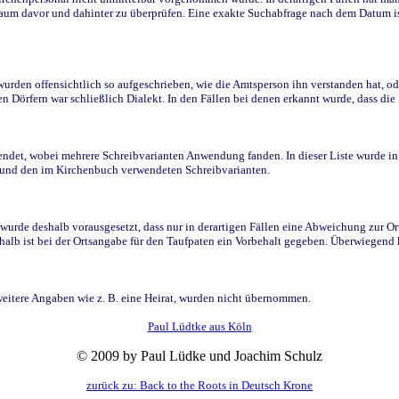
raum davor und dahinter zu überprüfen. Eine exakte Suchabfrage nach dem Datum i
den offensichtlich so aufgeschrieben, wie die Amtsperson ihn verstanden hat, ode
n Dörfern war schließlich Dialekt. In den Fällen bei denen erkannt wurde, dass di
t, wobei mehrere Schreibvarianten Anwendung fanden. In dieser Liste wurde in de
n und den im Kirchenbuch verwendeten Schreibvarianten.
wurde deshalb vorausgesetzt, dass nur in derartigen Fällen eine Abweichung zur O
eshalb ist bei der Ortsangabe für den Taufpaten ein Vorbehalt gegeben. Überwiegen
weitere Angaben wie z. B. eine Heirat, wurden nicht übernommen.
Paul Lüdtke aus Köln
© 2009 by Paul Lüdke und Joachim Schulz
zurück zu: Back to the Roots in Deutsch Krone