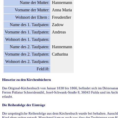
Name der Mutter:
Hannemann
Vorname der Mutter:
Anna Maria
Wohnort der Eltern :
Freudenfier
Name des 1. Taufpaten:
Zadow
Vorname des 1. Taufpaten:
Andreas
Wohnort des 1. Taufpaten:
Name des 2. Taufpaten:
Hannemann
Vorname des 2. Taufpaten:
Catharina
Wohnort des 2. Taufpaten:
Feld18:
Hinweise zu den Kirchenbüchern
Das Original-Kirchenbuch von Januar 1838 bis 1866, befindet sich im Diözesanarch
Freien Prälatur Schneidemühl, Josef-Schwank-Straße 8, 36043 Fulda und im Archi
erlaubt.
Die Reihenfolge der Einträge
Die ursprüngliche Reihenfolge aus dem Kirchenbuch wurde bei behalten. Ausschla
Kind eben später getauft. Manchmal kam es auch vor, dass der Taufeintrag vom Ki