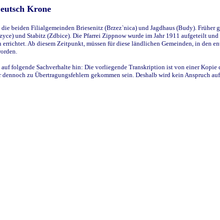
Deutsch Krone
ie beiden Filialgemeinden Briesenitz (Brzez`nica) und Jagdhaus (Budy). Früher g
yce) und Stabitz (Zdbice). Die Pfarrei Zippnow wurde im Jahr 1911 aufgeteilt und e
en errichtet. Ab diesem Zeitpunkt, müssen für diese ländlichen Gemeinden, in den
worden.
 auf folgende Sachverhalte hin: Die vorliegende Transkription ist von einer Kopie 
aber dennoch zu Übertragungsfehlern gekommen sein. Deshalb wird kein Anspruch auf 