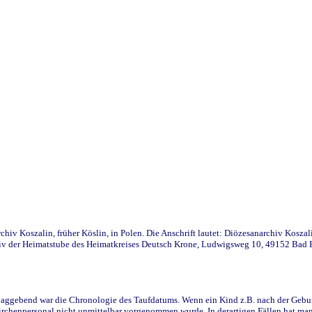
iv Koszalin, früher Köslin, in Polen. Die Anschrift lautet: Diözesanarchiv Koszal
v der Heimatstube des Heimatkreises Deutsch Krone, Ludwigsweg 10, 49152 Bad Ess
ggebend war die Chronologie des Taufdatums. Wenn ein Kind z.B. nach der Geburt 
rchenpersonal nicht unmittelbar vorgenommen wurde. In derartigen Fällen hat man d