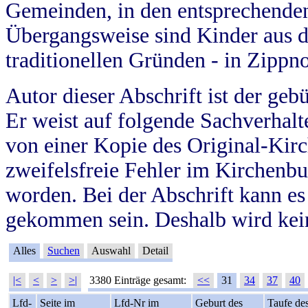
Gemeinden, in den entsprechende
Übergangsweise sind Kinder aus 
traditionellen Gründen - in Zippn
Autor dieser Abschrift ist der geb
Er weist auf folgende Sachverhalte
von einer Kopie des Original-Kirc
zweifelsfreie Fehler im Kirchenbuc
worden. Bei der Abschrift kann e
gekommen sein. Deshalb wird kein
Alles
Suchen
Auswahl
Detail
|<
<
>
>|
3380 Einträge gesamt:
<<
31
34
37
40
Lfd-
Seite im
Lfd-Nr im
Geburt des
Taufe de