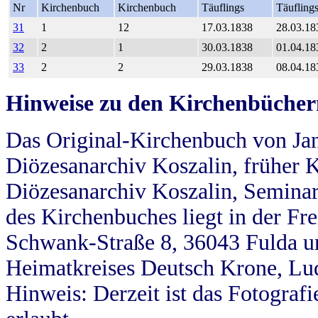
Nr
Kirchenbuch
Kirchenbuch
Täuflings
Täufling
31
1
12
17.03.1838
28.03.18
32
2
1
30.03.1838
01.04.18
33
2
2
29.03.1838
08.04.18
Hinweise zu den Kirchenbücher
Das Original-Kirchenbuch von Jan
Diözesanarchiv Koszalin, früher Kö
Diözesanarchiv Koszalin, Seminar
des Kirchenbuches liegt in der Fr
Schwank-Straße 8, 36043 Fulda u
Heimatkreises Deutsch Krone, Lu
Hinweis: Derzeit ist das Fotograf