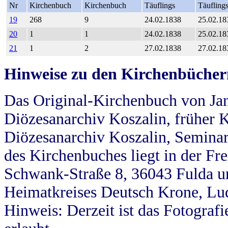
Nr
Kirchenbuch
Kirchenbuch
Täuflings
Täufling
19
268
9
24.02.1838
25.02.18
20
1
1
24.02.1838
25.02.18
21
1
2
27.02.1838
27.02.18
Hinweise zu den Kirchenbücher
Das Original-Kirchenbuch von Jan
Diözesanarchiv Koszalin, früher Kö
Diözesanarchiv Koszalin, Seminar
des Kirchenbuches liegt in der Fr
Schwank-Straße 8, 36043 Fulda u
Heimatkreises Deutsch Krone, Lu
Hinweis: Derzeit ist das Fotograf