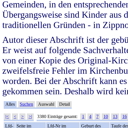
Gemeinden, in den entsprechende
Übergangsweise sind Kinder aus 
traditionellen Gründen - in Zippn
Autor dieser Abschrift ist der geb
Er weist auf folgende Sachverhalte
von einer Kopie des Original-Kirc
zweifelsfreie Fehler im Kirchenbuc
worden. Bei der Abschrift kann e
gekommen sein. Deshalb wird kein
Alles
Suchen
Auswahl
Detail
|<
<
>
>|
3380 Einträge gesamt:
1
4
7
10
13
16
Lfd-
Seite im
Lfd-Nr im
Geburt des
Taufe de