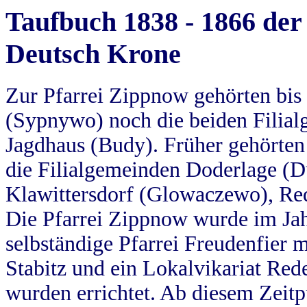
Taufbuch 1838 - 1866 der
Deutsch Krone
Zur Pfarrei Zippnow gehörten bi
(Sypnywo) noch die beiden Filial
Jagdhaus (Budy). Früher gehörten 
die Filialgemeinden Doderlage (D
Klawittersdorf (Glowaczewo), Red
Die Pfarrei Zippnow wurde im Jah
selbständige Pfarrei Freudenfier m
Stabitz und ein Lokalvikariat Red
wurden errichtet. Ab diesem Zeitp