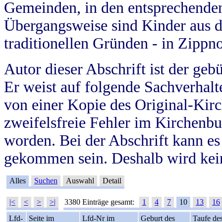
Gemeinden, in den entsprechende
Übergangsweise sind Kinder aus 
traditionellen Gründen - in Zippn
Autor dieser Abschrift ist der geb
Er weist auf folgende Sachverhalte
von einer Kopie des Original-Kirc
zweifelsfreie Fehler im Kirchenbuc
worden. Bei der Abschrift kann e
gekommen sein. Deshalb wird kein
Alles
Suchen
Auswahl
Detail
|<
<
>
>|
3380 Einträge gesamt:
1
4
7
10
13
16
Lfd-
Seite im
Lfd-Nr im
Geburt des
Taufe de