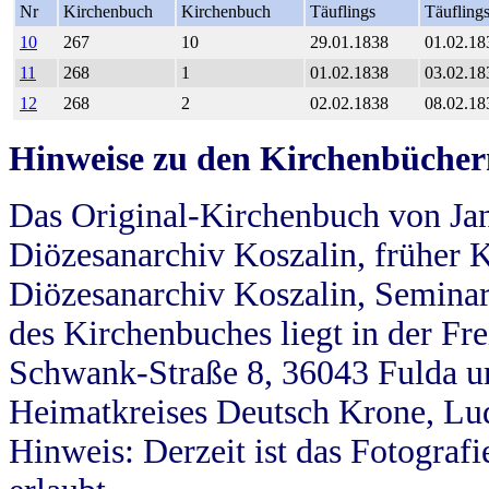
Nr
Kirchenbuch
Kirchenbuch
Täuflings
Täufling
10
267
10
29.01.1838
01.02.18
11
268
1
01.02.1838
03.02.18
12
268
2
02.02.1838
08.02.18
Hinweise zu den Kirchenbücher
Das Original-Kirchenbuch von Jan
Diözesanarchiv Koszalin, früher Kö
Diözesanarchiv Koszalin, Seminar
des Kirchenbuches liegt in der Fr
Schwank-Straße 8, 36043 Fulda u
Heimatkreises Deutsch Krone, Lu
Hinweis: Derzeit ist das Fotograf