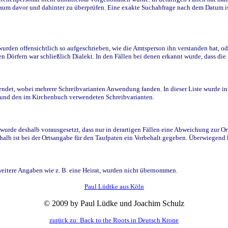
raum davor und dahinter zu überprüfen. Eine exakte Suchabfrage nach dem Datum i
den offensichtlich so aufgeschrieben, wie die Amtsperson ihn verstanden hat, ode
n Dörfern war schließlich Dialekt. In den Fällen bei denen erkannt wurde, dass di
t, wobei mehrere Schreibvarianten Anwendung fanden. In dieser Liste wurde in de
n und den im Kirchenbuch verwendeten Schreibvarianten.
wurde deshalb vorausgesetzt, dass nur in derartigen Fällen eine Abweichung zur O
eshalb ist bei der Ortsangabe für den Taufpaten ein Vorbehalt gegeben. Überwiegen
weitere Angaben wie z. B. eine Heirat, wurden nicht übernommen.
Paul Lüdtke aus Köln
© 2009 by Paul Lüdke und Joachim Schulz
zurück zu: Back to the Roots in Deutsch Krone