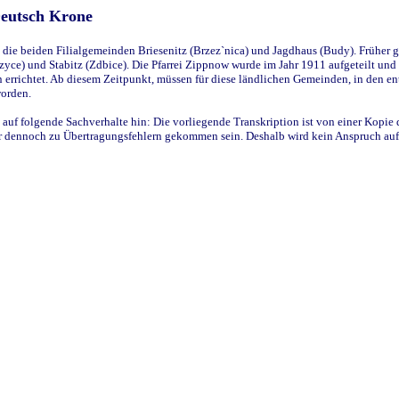
Deutsch Krone
ie beiden Filialgemeinden Briesenitz (Brzez`nica) und Jagdhaus (Budy). Früher g
yce) und Stabitz (Zdbice). Die Pfarrei Zippnow wurde im Jahr 1911 aufgeteilt und e
en errichtet. Ab diesem Zeitpunkt, müssen für diese ländlichen Gemeinden, in den
worden.
 auf folgende Sachverhalte hin: Die vorliegende Transkription ist von einer Kopie 
aber dennoch zu Übertragungsfehlern gekommen sein. Deshalb wird kein Anspruch auf 