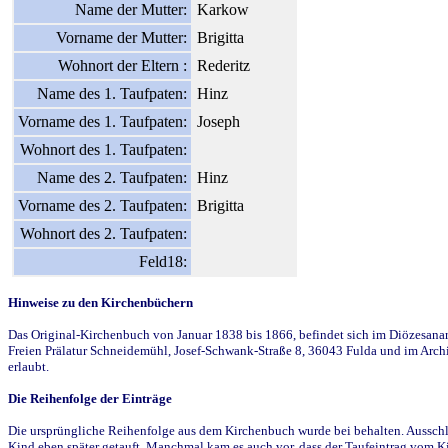
Name der Mutter:
Karkow
Vorname der Mutter:
Brigitta
Wohnort der Eltern :
Rederitz
Name des 1. Taufpaten:
Hinz
Vorname des 1. Taufpaten:
Joseph
Wohnort des 1. Taufpaten:
Name des 2. Taufpaten:
Hinz
Vorname des 2. Taufpaten:
Brigitta
Wohnort des 2. Taufpaten:
Feld18:
Hinweise zu den Kirchenbüchern
Das Original-Kirchenbuch von Januar 1838 bis 1866, befindet sich im Diözesanarch
Freien Prälatur Schneidemühl, Josef-Schwank-Straße 8, 36043 Fulda und im Archi
erlaubt.
Die Reihenfolge der Einträge
Die ursprüngliche Reihenfolge aus dem Kirchenbuch wurde bei behalten. Ausschla
Kind eben später getauft. Manchmal kam es auch vor, dass der Taufeintrag vom Ki