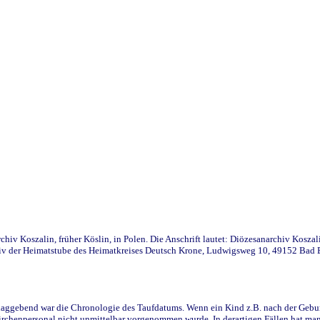
iv Koszalin, früher Köslin, in Polen. Die Anschrift lautet: Diözesanarchiv Koszal
v der Heimatstube des Heimatkreises Deutsch Krone, Ludwigsweg 10, 49152 Bad Ess
ggebend war die Chronologie des Taufdatums. Wenn ein Kind z.B. nach der Geburt 
rchenpersonal nicht unmittelbar vorgenommen wurde. In derartigen Fällen hat man d