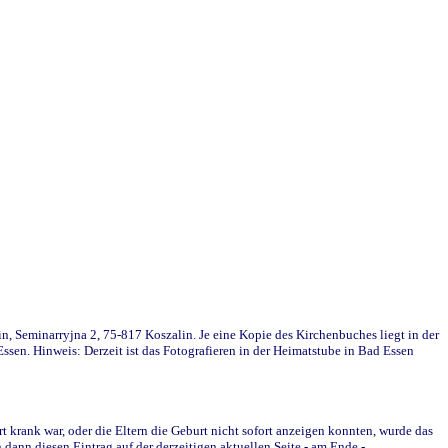
in, Seminarryjna 2, 75-817 Koszalin. Je eine Kopie des Kirchenbuches liegt in der
en. Hinweis: Derzeit ist das Fotografieren in der Heimatstube in Bad Essen
krank war, oder die Eltern die Geburt nicht sofort anzeigen konnten, wurde das
ann diesen Eintrag auf der derzeitigen aktuellen Seite - am Ende -