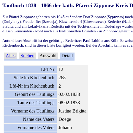
Taufbuch 1838 - 1866 der kath. Pfarrei Zippnow Kreis 
Zur Pfarrei Zippnow gehörten bis 1945 außer dem Dorf Zippnow (Sypnywo) noch d
(Dudylany), Freudenfier (Szwecja), Klawittersdorf (Glowaczewo), Rederitz (Nadarz
Stabitz und ein Lokalvikariat Rederitz mit der Tochterkirche in Doderlage wurd
diesen Gemeinden - wohl noch aus traditionellen Gründen - in Zippnow getauft 
Autor dieser Abschrift ist der gebürtige Rederitzer
Paul Lüdtke
aus Köln. Er weist
Kirchenbuch, sind in dieser Liste korrigiert worden. Bei der Abschrift kann es 
Alles
Suchen
Auswahl
Detail
Lfd-Nr:
12
Seite im Kirchenbuch:
268
Lfd-Nr im Kirchenbuch:
2
Geburt des Täuflings:
02.02.1838
Taufe des Täuflings:
08.02.1838
Vorname des Täuflings:
Justina Brigitta
Name des Vaters:
Doege
Vorname des Vaters:
Johann