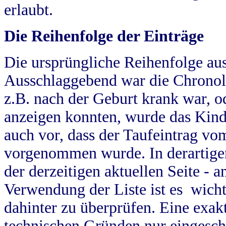
erlaubt.
Die Reihenfolge der Einträge
Die ursprüngliche Reihenfolge au
Ausschlaggebend war die Chronol
z.B. nach der Geburt krank war, od
anzeigen konnten, wurde das Kind
auch vor, dass der Taufeintrag vo
vorgenommen wurde. In derartigen
der derzeitigen aktuellen Seite -
Verwendung der Liste ist es wich
dahinter zu überprüfen. Eine exa
technischen Gründen nur eingesch