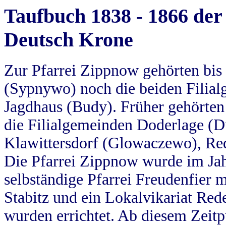
Taufbuch 1838 - 1866 der
Deutsch Krone
Zur Pfarrei Zippnow gehörten bi
(Sypnywo) noch die beiden Filial
Jagdhaus (Budy). Früher gehörten 
die Filialgemeinden Doderlage (D
Klawittersdorf (Glowaczewo), Red
Die Pfarrei Zippnow wurde im Jah
selbständige Pfarrei Freudenfier m
Stabitz und ein Lokalvikariat Red
wurden errichtet. Ab diesem Zeitp