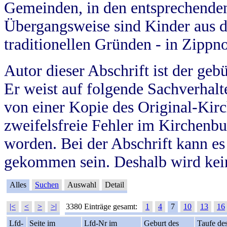
Gemeinden, in den entsprechende
Übergangsweise sind Kinder aus 
traditionellen Gründen - in Zippn
Autor dieser Abschrift ist der geb
Er weist auf folgende Sachverhalte
von einer Kopie des Original-Kirc
zweifelsfreie Fehler im Kirchenbuc
worden. Bei der Abschrift kann e
gekommen sein. Deshalb wird kein
Alles
Suchen
Auswahl
Detail
|<
<
>
>|
3380 Einträge gesamt:
1
4
7
10
13
16
Lfd-
Seite im
Lfd-Nr im
Geburt des
Taufe de