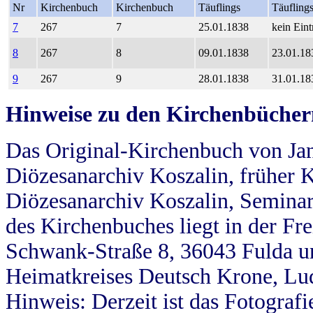
Nr
Kirchenbuch
Kirchenbuch
Täuflings
Täufling
7
267
7
25.01.1838
kein Eint
8
267
8
09.01.1838
23.01.18
9
267
9
28.01.1838
31.01.18
Hinweise zu den Kirchenbücher
Das Original-Kirchenbuch von Jan
Diözesanarchiv Koszalin, früher Kö
Diözesanarchiv Koszalin, Seminar
des Kirchenbuches liegt in der Fr
Schwank-Straße 8, 36043 Fulda u
Heimatkreises Deutsch Krone, Lu
Hinweis: Derzeit ist das Fotograf