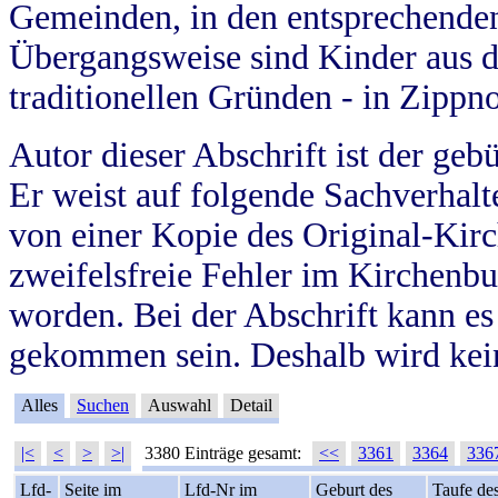
Gemeinden, in den entsprechende
Übergangsweise sind Kinder aus 
traditionellen Gründen - in Zippn
Autor dieser Abschrift ist der geb
Er weist auf folgende Sachverhalte
von einer Kopie des Original-Kirc
zweifelsfreie Fehler im Kirchenbuc
worden. Bei der Abschrift kann e
gekommen sein. Deshalb wird kein
Alles
Suchen
Auswahl
Detail
|<
<
>
>|
3380 Einträge gesamt:
<<
3361
3364
336
Lfd-
Seite im
Lfd-Nr im
Geburt des
Taufe de