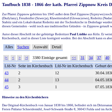
Taufbuch 1838 - 1866 der kath. Pfarrei Zippnow Kreis 
Zur Pfarrei Zippnow gehörten bis 1945 außer dem Dorf Zippnow (Sypnywo) noch d
(Dudylany), Freudenfier (Szwecja), Klawittersdorf (Glowaczewo), Rederitz (Nadarz
Stabitz und ein Lokalvikariat Rederitz mit der Tochterkirche in Doderlage wurd
diesen Gemeinden - wohl noch aus traditionellen Gründen - in Zippnow getauft 
Autor dieser Abschrift ist der gebürtige Rederitzer
Paul Lüdtke
aus Köln. Er weist
Kirchenbuch, sind in dieser Liste korrigiert worden. Bei der Abschrift kann es 
Alles
Suchen
Auswahl
Detail
|<
<
>
>|
3380 Einträge gesamt:
<<
31
34
37
40
Lfd-Nr
Seite im Kirchenbuch
Lfd-Nr im Kirchenbuch
Geburt des
43
2
12
30.04.183
44
2
13
04.05.183
45
3
1
07.05.183
Hinweise zu den Kirchenbüchern
Das Original-Kirchenbuch von Januar 1838 bis 1866, befindet sich im Diözesanarch
Freien Prälatur Schneidemühl, Josef-Schwank-Straße 8, 36043 Fulda und im Archi