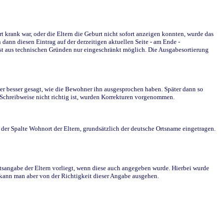
krank war, oder die Eltern die Geburt nicht sofort anzeigen konnten, wurde das
ann diesen Eintrag auf der derzeitigen aktuellen Seite - am Ende -
st aus technischen Gründen nur eingeschränkt möglich. Die Ausgabesortierung
r besser gesagt, wie die Bewohner ihn ausgesprochen haben. Später dann so
e Schreibweise nicht richtig ist, wurden Korrekturen vorgenommen.
r Spalte Wohnort der Eltern, grundsätzlich der deutsche Ortsname eingetragen.
rtsangabe der Eltern vorliegt, wenn diese auch angegeben wurde. Hierbei wurde
d kann man aber von der Richtigkeit dieser Angabe ausgehen.