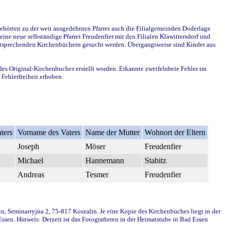
ehörten zu der weit ausgedehnten Pfarrei auch die Filialgemeinden Doderlage
ine neue selbständige Pfarrei Freudenfier mit den Filialen Klawittersdorf und
 entsprechenden Kirchenbüchern gesucht werden. Übergangsweise sind Kinder aus
des Original-Kirchenbuches erstellt worden. Erkannte zweifelsfreie Fehler im
Fehlerfreiheit erhoben.
ters
Vorname des Vaters
Name der Mutter
Wohnort der Eltern
Joseph
Möser
Freudenfier
Michael
Hannemann
Stabitz
Andreas
Tesmer
Freudenfier
in, Seminarryjna 2, 75-817 Koszalin. Je eine Kopie des Kirchenbuches liegt in der
en. Hinweis: Derzeit ist das Fotografieren in der Heimatstube in Bad Essen