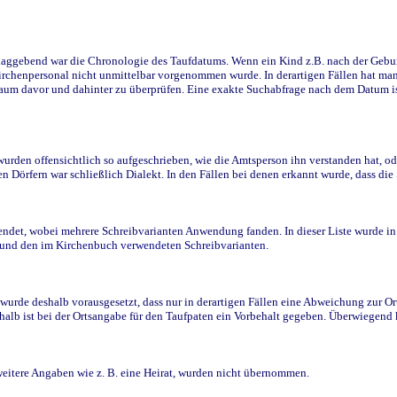
ggebend war die Chronologie des Taufdatums. Wenn ein Kind z.B. nach der Geburt 
rchenpersonal nicht unmittelbar vorgenommen wurde. In derartigen Fällen hat man d
raum davor und dahinter zu überprüfen. Eine exakte Suchabfrage nach dem Datum i
den offensichtlich so aufgeschrieben, wie die Amtsperson ihn verstanden hat, ode
n Dörfern war schließlich Dialekt. In den Fällen bei denen erkannt wurde, dass di
t, wobei mehrere Schreibvarianten Anwendung fanden. In dieser Liste wurde in de
n und den im Kirchenbuch verwendeten Schreibvarianten.
wurde deshalb vorausgesetzt, dass nur in derartigen Fällen eine Abweichung zur O
eshalb ist bei der Ortsangabe für den Taufpaten ein Vorbehalt gegeben. Überwiegen
weitere Angaben wie z. B. eine Heirat, wurden nicht übernommen.