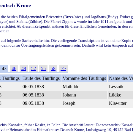
Deutsch Krone
ie beiden Filialgemeinden Briesenitz (Brzez`nica) und Jagdhaus (Budy). Früher g
yce) und Stabitz (Zdbice). Die Pfarrei Zippnow wurde im Jahr 1911 aufgeteilt und e
en errichtet. Ab diesem Zeitpunkt, müssen für diese ländlichen Gemeinden, in den
worden.
 auf folgende Sachverhalte hin: Die vorliegende Transkription ist von einer Kopie 
aber dennoch zu Übertragungsfehlern gekommen sein. Deshalb wird kein Anspruch auf 
43
46
49
52
55
58
>>
 Täuflings
Taufe des Täuflings
Vorname des Täuflings
Name des Va
8
06.05.1838
Mathilde
Lessnik
8
06.05.1838
Johann
Lüdke
8
09.05.1838
Joseph
Klawitter
iv Koszalin, früher Köslin, in Polen. Die Anschrift lautet: Diözesanarchiv Koszal
v der Heimatstube des Heimatkreises Deutsch Krone, Ludwigsweg 10, 49152 Bad Ess