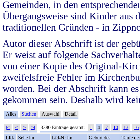
Gemeinden, in den entsprechende
Übergangsweise sind Kinder aus 
traditionellen Gründen - in Zippn
Autor dieser Abschrift ist der geb
Er weist auf folgende Sachverhalte
von einer Kopie des Original-Kirc
zweifelsfreie Fehler im Kirchenbuc
worden. Bei der Abschrift kann e
gekommen sein. Deshalb wird kein
Alles
Suchen
Auswahl
Detail
|<
<
>
>|
3380 Einträge gesamt:
1
4
7
10
13
16
Lfd-
Seite im
Lfd-Nr im
Geburt des
Taufe de