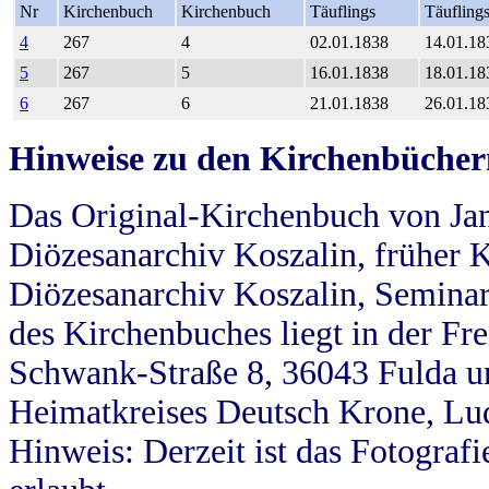
Nr
Kirchenbuch
Kirchenbuch
Täuflings
Täufling
4
267
4
02.01.1838
14.01.18
5
267
5
16.01.1838
18.01.18
6
267
6
21.01.1838
26.01.18
Hinweise zu den Kirchenbücher
Das Original-Kirchenbuch von Jan
Diözesanarchiv Koszalin, früher Kö
Diözesanarchiv Koszalin, Seminar
des Kirchenbuches liegt in der Fr
Schwank-Straße 8, 36043 Fulda u
Heimatkreises Deutsch Krone, Lu
Hinweis: Derzeit ist das Fotograf