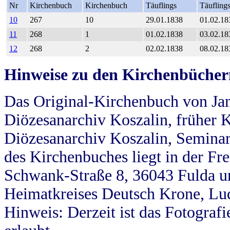
Nr
Kirchenbuch
Kirchenbuch
Täuflings
Täufling
10
267
10
29.01.1838
01.02.18
11
268
1
01.02.1838
03.02.18
12
268
2
02.02.1838
08.02.18
Hinweise zu den Kirchenbücher
Das Original-Kirchenbuch von Jan
Diözesanarchiv Koszalin, früher Kö
Diözesanarchiv Koszalin, Seminar
des Kirchenbuches liegt in der Fr
Schwank-Straße 8, 36043 Fulda u
Heimatkreises Deutsch Krone, Lu
Hinweis: Derzeit ist das Fotograf