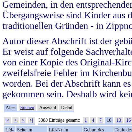
Gemeinden, in den entsprechende
Übergangsweise sind Kinder aus 
traditionellen Gründen - in Zippn
Autor dieser Abschrift ist der geb
Er weist auf folgende Sachverhalte
von einer Kopie des Original-Kirc
zweifelsfreie Fehler im Kirchenbuc
worden. Bei der Abschrift kann e
gekommen sein. Deshalb wird kein
Alles
Suchen
Auswahl
Detail
|<
<
>
>|
3380 Einträge gesamt:
1
4
7
10
13
16
Lfd-
Seite im
Lfd-Nr im
Geburt des
Taufe de