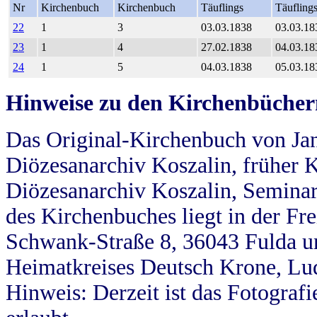
Nr
Kirchenbuch
Kirchenbuch
Täuflings
Täufling
22
1
3
03.03.1838
03.03.18
23
1
4
27.02.1838
04.03.18
24
1
5
04.03.1838
05.03.18
Hinweise zu den Kirchenbücher
Das Original-Kirchenbuch von Jan
Diözesanarchiv Koszalin, früher Kö
Diözesanarchiv Koszalin, Seminar
des Kirchenbuches liegt in der Fr
Schwank-Straße 8, 36043 Fulda u
Heimatkreises Deutsch Krone, Lu
Hinweis: Derzeit ist das Fotograf