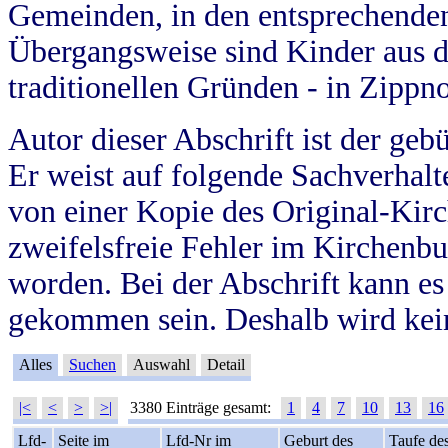
Gemeinden, in den entsprechende
Übergangsweise sind Kinder aus 
traditionellen Gründen - in Zippn
Autor dieser Abschrift ist der geb
Er weist auf folgende Sachverhalte
von einer Kopie des Original-Kirc
zweifelsfreie Fehler im Kirchenbuc
worden. Bei der Abschrift kann e
gekommen sein. Deshalb wird kein
Alles
Suchen
Auswahl
Detail
|<
<
>
>|
3380 Einträge gesamt:
1
4
7
10
13
16
Lfd-
Seite im
Lfd-Nr im
Geburt des
Taufe de