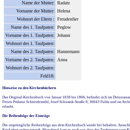
Name der Mutter:
Radatz
Vorname der Mutter:
Helena
Wohnort der Eltern :
Freudenfier
Name des 1. Taufpaten:
Peglow
Vorname des 1. Taufpaten:
Johann
Wohnort des 1. Taufpaten:
Name des 2. Taufpaten:
Hannemann
Vorname des 2. Taufpaten:
Anna
Wohnort des 2. Taufpaten:
Feld18:
Hinweise zu den Kirchenbüchern
Das Original-Kirchenbuch von Januar 1838 bis 1866, befindet sich im Diözesanarch
Freien Prälatur Schneidemühl, Josef-Schwank-Straße 8, 36043 Fulda und im Archi
erlaubt.
Die Reihenfolge der Einträge
Die ursprüngliche Reihenfolge aus dem Kirchenbuch wurde bei behalten. Ausschla
Kind eben später getauft. Manchmal kam es auch vor, dass der Taufeintrag vom Ki