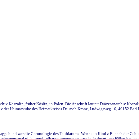
iv Koszalin, früher Köslin, in Polen. Die Anschrift lautet: Diözesanarchiv Koszal
v der Heimatstube des Heimatkreises Deutsch Krone, Ludwigsweg 10, 49152 Bad Ess
ggebend war die Chronologie des Taufdatums. Wenn ein Kind z.B. nach der Geburt 
rchenpersonal nicht unmittelbar vorgenommen wurde. In derartigen Fällen hat man d