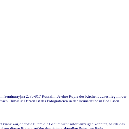
in, Seminarryjna 2, 75-817 Koszalin. Je eine Kopie des Kirchenbuches liegt in der
en. Hinweis: Derzeit ist das Fotografieren in der Heimatstube in Bad Essen
krank war, oder die Eltern die Geburt nicht sofort anzeigen konnten, wurde das
ann diesen Eintrag auf der derzeitigen aktuellen Seite - am Ende -