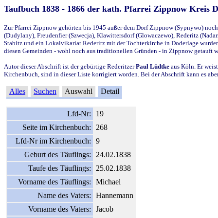
Taufbuch 1838 - 1866 der kath. Pfarrei Zippnow Kreis 
Zur Pfarrei Zippnow gehörten bis 1945 außer dem Dorf Zippnow (Sypnywo) noch d
(Dudylany), Freudenfier (Szwecja), Klawittersdorf (Glowaczewo), Rederitz (Nadarz
Stabitz und ein Lokalvikariat Rederitz mit der Tochterkirche in Doderlage wurd
diesen Gemeinden - wohl noch aus traditionellen Gründen - in Zippnow getauft 
Autor dieser Abschrift ist der gebürtige Rederitzer
Paul Lüdtke
aus Köln. Er weist
Kirchenbuch, sind in dieser Liste korrigiert worden. Bei der Abschrift kann es 
Alles
Suchen
Auswahl
Detail
Lfd-Nr:
19
Seite im Kirchenbuch:
268
Lfd-Nr im Kirchenbuch:
9
Geburt des Täuflings:
24.02.1838
Taufe des Täuflings:
25.02.1838
Vorname des Täuflings:
Michael
Name des Vaters:
Hannemann
Vorname des Vaters:
Jacob