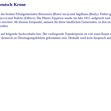
Deutsch Krone
ie beiden Filialgemeinden Briesenitz (Brzez`nica) und Jagdhaus (Budy). Früher g
yce) und Stabitz (Zdbice). Die Pfarrei Zippnow wurde im Jahr 1911 aufgeteilt und e
en errichtet. Ab diesem Zeitpunkt, müssen für diese ländlichen Gemeinden, in den
worden.
 auf folgende Sachverhalte hin: Die vorliegende Transkription ist von einer Kopie 
aber dennoch zu Übertragungsfehlern gekommen sein. Deshalb wird kein Anspruch auf 