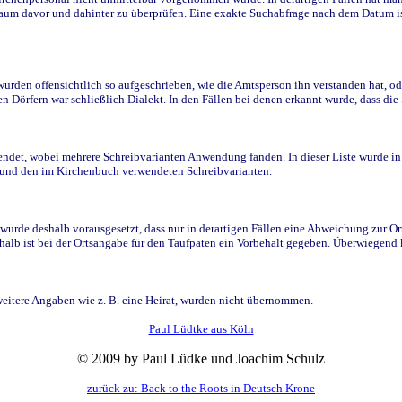
raum davor und dahinter zu überprüfen. Eine exakte Suchabfrage nach dem Datum i
den offensichtlich so aufgeschrieben, wie die Amtsperson ihn verstanden hat, ode
n Dörfern war schließlich Dialekt. In den Fällen bei denen erkannt wurde, dass di
t, wobei mehrere Schreibvarianten Anwendung fanden. In dieser Liste wurde in de
n und den im Kirchenbuch verwendeten Schreibvarianten.
wurde deshalb vorausgesetzt, dass nur in derartigen Fällen eine Abweichung zur O
eshalb ist bei der Ortsangabe für den Taufpaten ein Vorbehalt gegeben. Überwiegen
weitere Angaben wie z. B. eine Heirat, wurden nicht übernommen.
Paul Lüdtke aus Köln
© 2009 by Paul Lüdke und Joachim Schulz
zurück zu: Back to the Roots in Deutsch Krone