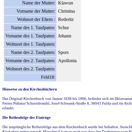
Name der Mutter:
Klawun
Vorname der Mutter:
Christina
Wohnort der Eltern :
Rederitz
Name des 1. Taufpaten:
Schur
Vorname des 1. Taufpaten:
Johann
Wohnort des 1. Taufpaten:
Name des 2. Taufpaten:
Spors
Vorname des 2. Taufpaten:
Apollonia
Wohnort des 2. Taufpaten:
Feld18:
Hinweise zu den Kirchenbüchern
Das Original-Kirchenbuch von Januar 1838 bis 1866, befindet sich im Diözesanarch
Freien Prälatur Schneidemühl, Josef-Schwank-Straße 8, 36043 Fulda und im Archi
erlaubt.
Die Reihenfolge der Einträge
Die ursprüngliche Reihenfolge aus dem Kirchenbuch wurde bei behalten. Ausschla
Kind eben später getauft. Manchmal kam es auch vor, dass der Taufeintrag vom Ki