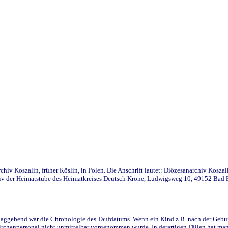
iv Koszalin, früher Köslin, in Polen. Die Anschrift lautet: Diözesanarchiv Koszal
v der Heimatstube des Heimatkreises Deutsch Krone, Ludwigsweg 10, 49152 Bad Ess
ggebend war die Chronologie des Taufdatums. Wenn ein Kind z.B. nach der Geburt 
rchenpersonal nicht unmittelbar vorgenommen wurde. In derartigen Fällen hat man d