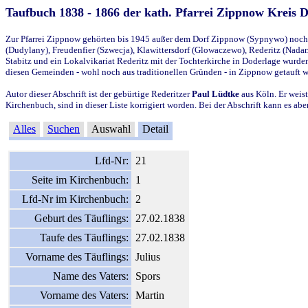
Taufbuch 1838 - 1866 der kath. Pfarrei Zippnow Kreis 
Zur Pfarrei Zippnow gehörten bis 1945 außer dem Dorf Zippnow (Sypnywo) noch d
(Dudylany), Freudenfier (Szwecja), Klawittersdorf (Glowaczewo), Rederitz (Nadarz
Stabitz und ein Lokalvikariat Rederitz mit der Tochterkirche in Doderlage wurd
diesen Gemeinden - wohl noch aus traditionellen Gründen - in Zippnow getauft 
Autor dieser Abschrift ist der gebürtige Rederitzer
Paul Lüdtke
aus Köln. Er weist
Kirchenbuch, sind in dieser Liste korrigiert worden. Bei der Abschrift kann es 
Alles
Suchen
Auswahl
Detail
Lfd-Nr:
21
Seite im Kirchenbuch:
1
Lfd-Nr im Kirchenbuch:
2
Geburt des Täuflings:
27.02.1838
Taufe des Täuflings:
27.02.1838
Vorname des Täuflings:
Julius
Name des Vaters:
Spors
Vorname des Vaters:
Martin