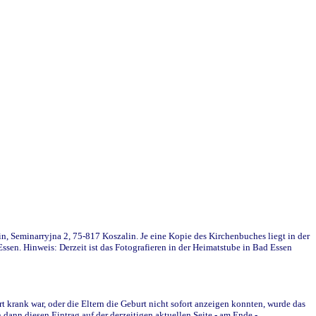
in, Seminarryjna 2, 75-817 Koszalin. Je eine Kopie des Kirchenbuches liegt in der
en. Hinweis: Derzeit ist das Fotografieren in der Heimatstube in Bad Essen
krank war, oder die Eltern die Geburt nicht sofort anzeigen konnten, wurde das
ann diesen Eintrag auf der derzeitigen aktuellen Seite - am Ende -