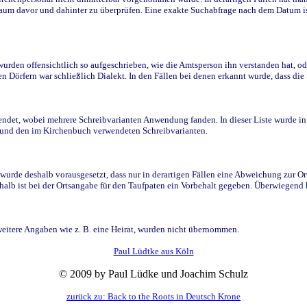
raum davor und dahinter zu überprüfen. Eine exakte Suchabfrage nach dem Datum i
den offensichtlich so aufgeschrieben, wie die Amtsperson ihn verstanden hat, ode
n Dörfern war schließlich Dialekt. In den Fällen bei denen erkannt wurde, dass di
t, wobei mehrere Schreibvarianten Anwendung fanden. In dieser Liste wurde in de
n und den im Kirchenbuch verwendeten Schreibvarianten.
wurde deshalb vorausgesetzt, dass nur in derartigen Fällen eine Abweichung zur O
eshalb ist bei der Ortsangabe für den Taufpaten ein Vorbehalt gegeben. Überwiegen
weitere Angaben wie z. B. eine Heirat, wurden nicht übernommen.
Paul Lüdtke aus Köln
© 2009 by Paul Lüdke und Joachim Schulz
zurück zu: Back to the Roots in Deutsch Krone