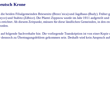
Deutsch Krone
ie beiden Filialgemeinden Briesenitz (Brzez`nica) und Jagdhaus (Budy). Früher g
yce) und Stabitz (Zdbice). Die Pfarrei Zippnow wurde im Jahr 1911 aufgeteilt und e
en errichtet. Ab diesem Zeitpunkt, müssen für diese ländlichen Gemeinden, in den
worden.
 auf folgende Sachverhalte hin: Die vorliegende Transkription ist von einer Kopie 
aber dennoch zu Übertragungsfehlern gekommen sein. Deshalb wird kein Anspruch auf 