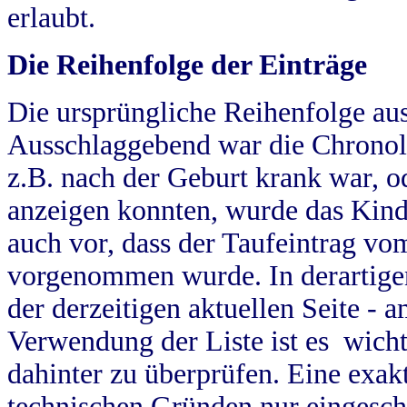
erlaubt.
Die Reihenfolge der Einträge
Die ursprüngliche Reihenfolge au
Ausschlaggebend war die Chronol
z.B. nach der Geburt krank war, od
anzeigen konnten, wurde das Kind
auch vor, dass der Taufeintrag vo
vorgenommen wurde. In derartigen
der derzeitigen aktuellen Seite -
Verwendung der Liste ist es wich
dahinter zu überprüfen. Eine exa
technischen Gründen nur eingesch