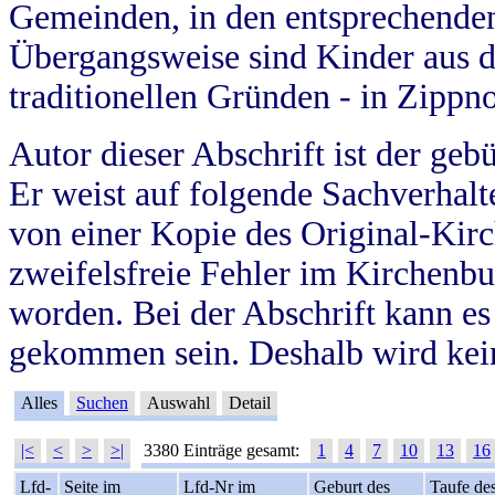
Gemeinden, in den entsprechende
Übergangsweise sind Kinder aus 
traditionellen Gründen - in Zippn
Autor dieser Abschrift ist der geb
Er weist auf folgende Sachverhalte
von einer Kopie des Original-Kirc
zweifelsfreie Fehler im Kirchenbuc
worden. Bei der Abschrift kann e
gekommen sein. Deshalb wird kein
Alles
Suchen
Auswahl
Detail
|<
<
>
>|
3380 Einträge gesamt:
1
4
7
10
13
16
Lfd-
Seite im
Lfd-Nr im
Geburt des
Taufe de