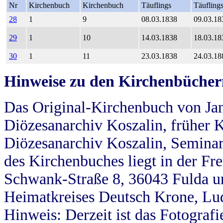
Nr
Kirchenbuch
Kirchenbuch
Täuflings
Täufling
28
1
9
08.03.1838
09.03.18
29
1
10
14.03.1838
18.03.18
30
1
11
23.03.1838
24.03.18
Hinweise zu den Kirchenbücher
Das Original-Kirchenbuch von Jan
Diözesanarchiv Koszalin, früher Kö
Diözesanarchiv Koszalin, Seminar
des Kirchenbuches liegt in der Fr
Schwank-Straße 8, 36043 Fulda u
Heimatkreises Deutsch Krone, Lu
Hinweis: Derzeit ist das Fotograf