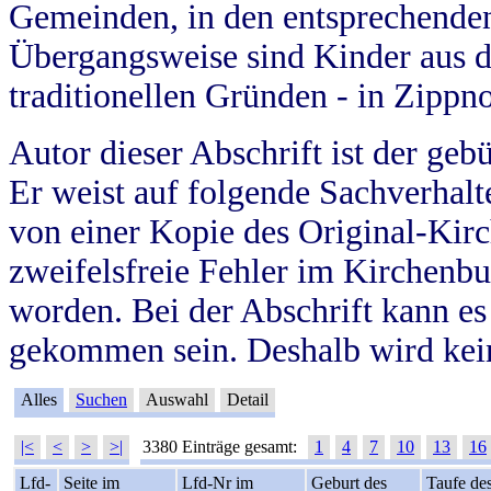
Gemeinden, in den entsprechende
Übergangsweise sind Kinder aus 
traditionellen Gründen - in Zippn
Autor dieser Abschrift ist der geb
Er weist auf folgende Sachverhalte
von einer Kopie des Original-Kirc
zweifelsfreie Fehler im Kirchenbuc
worden. Bei der Abschrift kann e
gekommen sein. Deshalb wird kein
Alles
Suchen
Auswahl
Detail
|<
<
>
>|
3380 Einträge gesamt:
1
4
7
10
13
16
Lfd-
Seite im
Lfd-Nr im
Geburt des
Taufe de