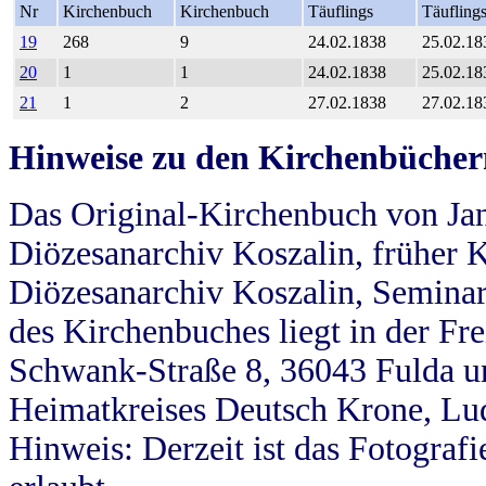
Nr
Kirchenbuch
Kirchenbuch
Täuflings
Täufling
19
268
9
24.02.1838
25.02.18
20
1
1
24.02.1838
25.02.18
21
1
2
27.02.1838
27.02.18
Hinweise zu den Kirchenbücher
Das Original-Kirchenbuch von Jan
Diözesanarchiv Koszalin, früher Kö
Diözesanarchiv Koszalin, Seminar
des Kirchenbuches liegt in der Fr
Schwank-Straße 8, 36043 Fulda u
Heimatkreises Deutsch Krone, Lu
Hinweis: Derzeit ist das Fotograf