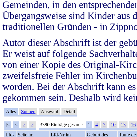
Gemeinden, in den entsprechende
Übergangsweise sind Kinder aus 
traditionellen Gründen - in Zippn
Autor dieser Abschrift ist der geb
Er weist auf folgende Sachverhalte
von einer Kopie des Original-Kirc
zweifelsfreie Fehler im Kirchenbuc
worden. Bei der Abschrift kann e
gekommen sein. Deshalb wird kein
Alles
Suchen
Auswahl
Detail
|<
<
>
>|
3380 Einträge gesamt:
1
4
7
10
13
16
Lfd-
Seite im
Lfd-Nr im
Geburt des
Taufe de