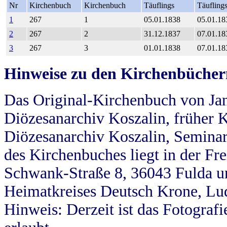
Nr
Kirchenbuch
Kirchenbuch
Täuflings
Täufling
1
267
1
05.01.1838
05.01.18
2
267
2
31.12.1837
07.01.18
3
267
3
01.01.1838
07.01.18
Hinweise zu den Kirchenbücher
Das Original-Kirchenbuch von Jan
Diözesanarchiv Koszalin, früher Kö
Diözesanarchiv Koszalin, Seminar
des Kirchenbuches liegt in der Fr
Schwank-Straße 8, 36043 Fulda u
Heimatkreises Deutsch Krone, Lu
Hinweis: Derzeit ist das Fotograf