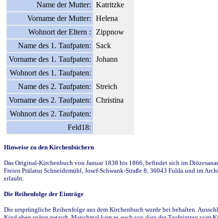
Name der Mutter:
Katritzke
Vorname der Mutter:
Helena
Wohnort der Eltern :
Zippnow
Name des 1. Taufpaten:
Sack
Vorname des 1. Taufpaten:
Johann
Wohnort des 1. Taufpaten:
Name des 2. Taufpaten:
Streich
Vorname des 2. Taufpaten:
Christina
Wohnort des 2. Taufpaten:
Feld18:
Hinweise zu den Kirchenbüchern
Das Original-Kirchenbuch von Januar 1838 bis 1866, befindet sich im Diözesanarch
Freien Prälatur Schneidemühl, Josef-Schwank-Straße 8, 36043 Fulda und im Archi
erlaubt.
Die Reihenfolge der Einträge
Die ursprüngliche Reihenfolge aus dem Kirchenbuch wurde bei behalten. Ausschla
Kind eben später getauft. Manchmal kam es auch vor, dass der Taufeintrag vom Ki