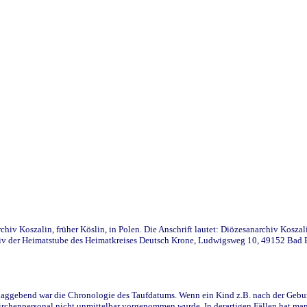
iv Koszalin, früher Köslin, in Polen. Die Anschrift lautet: Diözesanarchiv Koszal
v der Heimatstube des Heimatkreises Deutsch Krone, Ludwigsweg 10, 49152 Bad Ess
ggebend war die Chronologie des Taufdatums. Wenn ein Kind z.B. nach der Geburt 
rchenpersonal nicht unmittelbar vorgenommen wurde. In derartigen Fällen hat man d