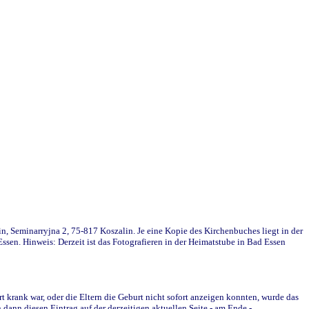
in, Seminarryjna 2, 75-817 Koszalin. Je eine Kopie des Kirchenbuches liegt in der
en. Hinweis: Derzeit ist das Fotografieren in der Heimatstube in Bad Essen
krank war, oder die Eltern die Geburt nicht sofort anzeigen konnten, wurde das
ann diesen Eintrag auf der derzeitigen aktuellen Seite - am Ende -