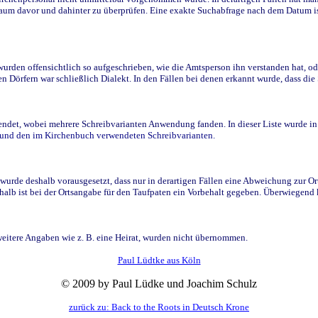
raum davor und dahinter zu überprüfen. Eine exakte Suchabfrage nach dem Datum i
den offensichtlich so aufgeschrieben, wie die Amtsperson ihn verstanden hat, ode
n Dörfern war schließlich Dialekt. In den Fällen bei denen erkannt wurde, dass di
t, wobei mehrere Schreibvarianten Anwendung fanden. In dieser Liste wurde in de
n und den im Kirchenbuch verwendeten Schreibvarianten.
wurde deshalb vorausgesetzt, dass nur in derartigen Fällen eine Abweichung zur O
eshalb ist bei der Ortsangabe für den Taufpaten ein Vorbehalt gegeben. Überwiegen
weitere Angaben wie z. B. eine Heirat, wurden nicht übernommen.
Paul Lüdtke aus Köln
© 2009 by Paul Lüdke und Joachim Schulz
zurück zu: Back to the Roots in Deutsch Krone