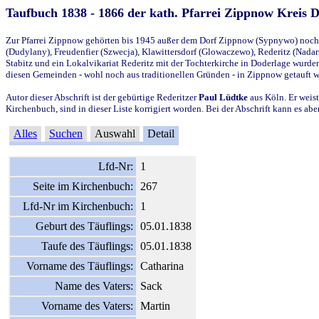
Taufbuch 1838 - 1866 der kath. Pfarrei Zippnow Kreis 
Zur Pfarrei Zippnow gehörten bis 1945 außer dem Dorf Zippnow (Sypnywo) noch d
(Dudylany), Freudenfier (Szwecja), Klawittersdorf (Glowaczewo), Rederitz (Nadarz
Stabitz und ein Lokalvikariat Rederitz mit der Tochterkirche in Doderlage wurd
diesen Gemeinden - wohl noch aus traditionellen Gründen - in Zippnow getauft 
Autor dieser Abschrift ist der gebürtige Rederitzer
Paul Lüdtke
aus Köln. Er weist
Kirchenbuch, sind in dieser Liste korrigiert worden. Bei der Abschrift kann es 
Alles
Suchen
Auswahl
Detail
Lfd-Nr:
1
Seite im Kirchenbuch:
267
Lfd-Nr im Kirchenbuch:
1
Geburt des Täuflings:
05.01.1838
Taufe des Täuflings:
05.01.1838
Vorname des Täuflings:
Catharina
Name des Vaters:
Sack
Vorname des Vaters:
Martin