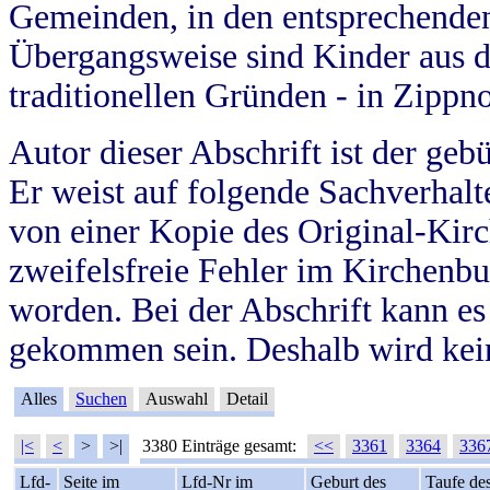
Gemeinden, in den entsprechende
Übergangsweise sind Kinder aus 
traditionellen Gründen - in Zippn
Autor dieser Abschrift ist der geb
Er weist auf folgende Sachverhalte
von einer Kopie des Original-Kirc
zweifelsfreie Fehler im Kirchenbuc
worden. Bei der Abschrift kann e
gekommen sein. Deshalb wird kein
Alles
Suchen
Auswahl
Detail
|<
<
>
>|
3380 Einträge gesamt:
<<
3361
3364
336
Lfd-
Seite im
Lfd-Nr im
Geburt des
Taufe de