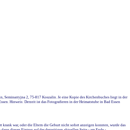
in, Seminarryjna 2, 75-817 Koszalin. Je eine Kopie des Kirchenbuches liegt in der
en. Hinweis: Derzeit ist das Fotografieren in der Heimatstube in Bad Essen
krank war, oder die Eltern die Geburt nicht sofort anzeigen konnten, wurde das
ann diesen Eintrag auf der derzeitigen aktuellen Seite - am Ende -