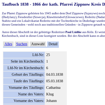
Taufbuch 1838 - 1866 der kath. Pfarrei Zippnow Kreis 
Zur Pfarrei Zippnow gehörten bis 1945 außer dem Dorf Zippnow (Sypnywo) noch d
(Dudylany), Freudenfier (Szwecja), Klawittersdorf (Glowaczewo), Rederitz (Nadarz
Stabitz und ein Lokalvikariat Rederitz mit der Tochterkirche in Doderlage wurd
diesen Gemeinden - wohl noch aus traditionellen Gründen - in Zippnow getauft 
Autor dieser Abschrift ist der gebürtige Rederitzer
Paul Lüdtke
aus Köln. Er weist
Kirchenbuch, sind in dieser Liste korrigiert worden. Bei der Abschrift kann es 
Alles
Suchen
Auswahl
Detail
Lfd-Nr:
25
Seite im Kirchenbuch:
1
Lfd-Nr im Kirchenbuch:
6
Geburt des Täuflings:
04.03.1838
Taufe des Täuflings:
05.03.1838
Vorname des Täuflings:
Catharina
Name des Vaters:
Klug
Vorname des Vaters:
Johann