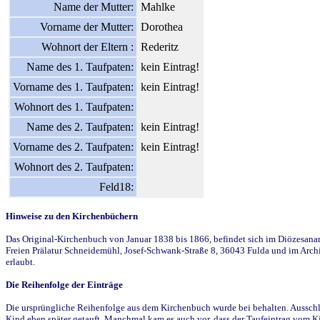
Name der Mutter:
Mahlke
Vorname der Mutter:
Dorothea
Wohnort der Eltern :
Rederitz
Name des 1. Taufpaten:
kein Eintrag!
Vorname des 1. Taufpaten:
kein Eintrag!
Wohnort des 1. Taufpaten:
Name des 2. Taufpaten:
kein Eintrag!
Vorname des 2. Taufpaten:
kein Eintrag!
Wohnort des 2. Taufpaten:
Feld18:
Hinweise zu den Kirchenbüchern
Das Original-Kirchenbuch von Januar 1838 bis 1866, befindet sich im Diözesanarch
Freien Prälatur Schneidemühl, Josef-Schwank-Straße 8, 36043 Fulda und im Archi
erlaubt.
Die Reihenfolge der Einträge
Die ursprüngliche Reihenfolge aus dem Kirchenbuch wurde bei behalten. Ausschla
Kind eben später getauft. Manchmal kam es auch vor, dass der Taufeintrag vom Ki