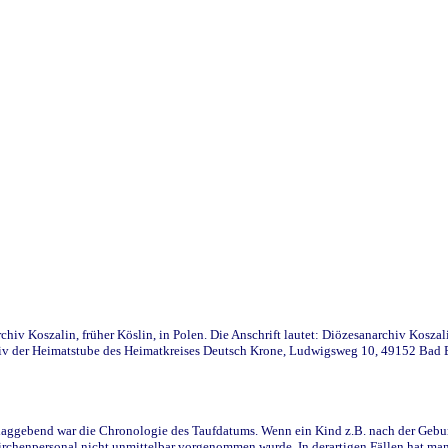
iv Koszalin, früher Köslin, in Polen. Die Anschrift lautet: Diözesanarchiv Koszal
v der Heimatstube des Heimatkreises Deutsch Krone, Ludwigsweg 10, 49152 Bad Ess
ggebend war die Chronologie des Taufdatums. Wenn ein Kind z.B. nach der Geburt 
rchenpersonal nicht unmittelbar vorgenommen wurde. In derartigen Fällen hat man d