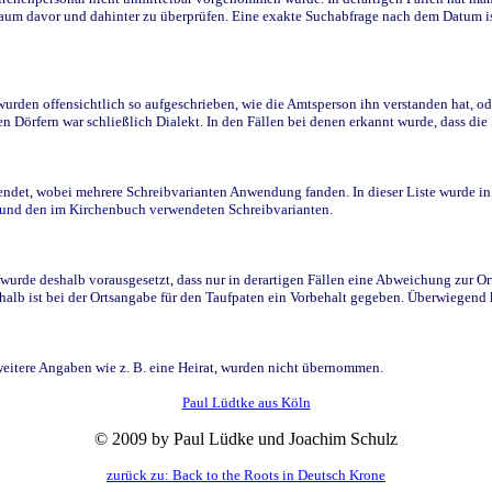
raum davor und dahinter zu überprüfen. Eine exakte Suchabfrage nach dem Datum i
den offensichtlich so aufgeschrieben, wie die Amtsperson ihn verstanden hat, ode
n Dörfern war schließlich Dialekt. In den Fällen bei denen erkannt wurde, dass di
t, wobei mehrere Schreibvarianten Anwendung fanden. In dieser Liste wurde in de
n und den im Kirchenbuch verwendeten Schreibvarianten.
wurde deshalb vorausgesetzt, dass nur in derartigen Fällen eine Abweichung zur O
eshalb ist bei der Ortsangabe für den Taufpaten ein Vorbehalt gegeben. Überwiegen
weitere Angaben wie z. B. eine Heirat, wurden nicht übernommen.
Paul Lüdtke aus Köln
© 2009 by Paul Lüdke und Joachim Schulz
zurück zu: Back to the Roots in Deutsch Krone