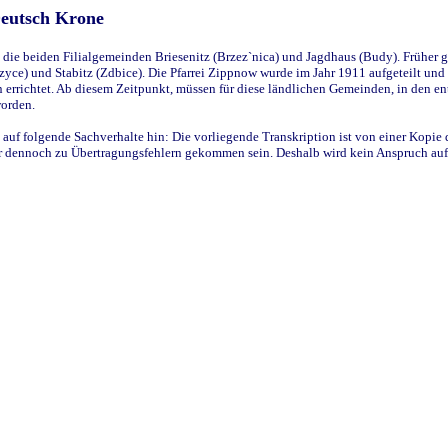
Deutsch Krone
ie beiden Filialgemeinden Briesenitz (Brzez`nica) und Jagdhaus (Budy). Früher g
yce) und Stabitz (Zdbice). Die Pfarrei Zippnow wurde im Jahr 1911 aufgeteilt und e
en errichtet. Ab diesem Zeitpunkt, müssen für diese ländlichen Gemeinden, in den
worden.
 auf folgende Sachverhalte hin: Die vorliegende Transkription ist von einer Kopie 
aber dennoch zu Übertragungsfehlern gekommen sein. Deshalb wird kein Anspruch auf 