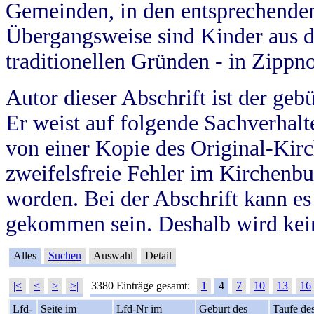
Gemeinden, in den entsprechende
Übergangsweise sind Kinder aus 
traditionellen Gründen - in Zippn
Autor dieser Abschrift ist der geb
Er weist auf folgende Sachverhalte
von einer Kopie des Original-Kirc
zweifelsfreie Fehler im Kirchenbuc
worden. Bei der Abschrift kann e
gekommen sein. Deshalb wird kein
Alles
Suchen
Auswahl
Detail
|<
<
>
>|
3380 Einträge gesamt:
1
4
7
10
13
16
Lfd-
Seite im
Lfd-Nr im
Geburt des
Taufe de