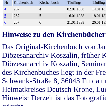
Nr
Kirchenbuch
Kirchenbuch
Täuflings
Täufling
4
267
4
02.01.1838
14.01.18
5
267
5
16.01.1838
18.01.18
6
267
6
21.01.1838
26.01.18
Hinweise zu den Kirchenbücher
Das Original-Kirchenbuch von Jan
Diözesanarchiv Koszalin, früher Kö
Diözesanarchiv Koszalin, Seminar
des Kirchenbuches liegt in der Fr
Schwank-Straße 8, 36043 Fulda u
Heimatkreises Deutsch Krone, Lu
Hinweis: Derzeit ist das Fotograf