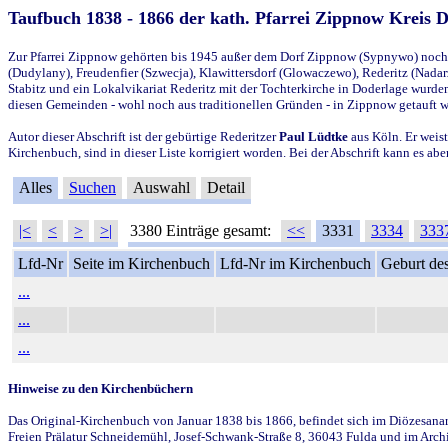
Taufbuch 1838 - 1866 der kath. Pfarrei Zippnow Kreis 
Zur Pfarrei Zippnow gehörten bis 1945 außer dem Dorf Zippnow (Sypnywo) noch d
(Dudylany), Freudenfier (Szwecja), Klawittersdorf (Glowaczewo), Rederitz (Nadarz
Stabitz und ein Lokalvikariat Rederitz mit der Tochterkirche in Doderlage wurd
diesen Gemeinden - wohl noch aus traditionellen Gründen - in Zippnow getauft 
Autor dieser Abschrift ist der gebürtige Rederitzer
Paul Lüdtke
aus Köln. Er weist
Kirchenbuch, sind in dieser Liste korrigiert worden. Bei der Abschrift kann es 
Alles
Suchen
Auswahl
Detail
|<
<
>
>|
3380 Einträge gesamt:
<<
3331
3334
333
Lfd-Nr
Seite im Kirchenbuch
Lfd-Nr im Kirchenbuch
Geburt des
...
...
...
Hinweise zu den Kirchenbüchern
Das Original-Kirchenbuch von Januar 1838 bis 1866, befindet sich im Diözesanarch
Freien Prälatur Schneidemühl, Josef-Schwank-Straße 8, 36043 Fulda und im Archi