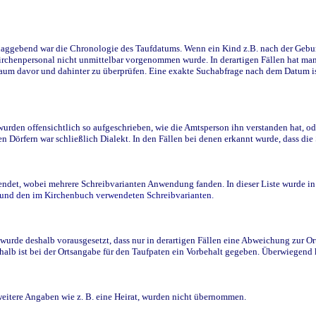
ggebend war die Chronologie des Taufdatums. Wenn ein Kind z.B. nach der Geburt 
rchenpersonal nicht unmittelbar vorgenommen wurde. In derartigen Fällen hat man d
raum davor und dahinter zu überprüfen. Eine exakte Suchabfrage nach dem Datum i
den offensichtlich so aufgeschrieben, wie die Amtsperson ihn verstanden hat, ode
n Dörfern war schließlich Dialekt. In den Fällen bei denen erkannt wurde, dass di
t, wobei mehrere Schreibvarianten Anwendung fanden. In dieser Liste wurde in de
n und den im Kirchenbuch verwendeten Schreibvarianten.
wurde deshalb vorausgesetzt, dass nur in derartigen Fällen eine Abweichung zur O
eshalb ist bei der Ortsangabe für den Taufpaten ein Vorbehalt gegeben. Überwiegen
weitere Angaben wie z. B. eine Heirat, wurden nicht übernommen.