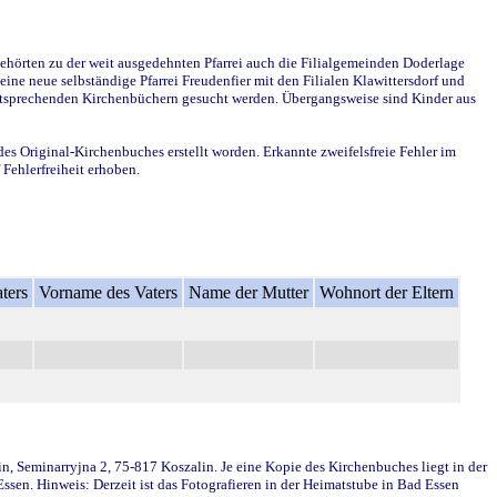
ehörten zu der weit ausgedehnten Pfarrei auch die Filialgemeinden Doderlage
ine neue selbständige Pfarrei Freudenfier mit den Filialen Klawittersdorf und
 entsprechenden Kirchenbüchern gesucht werden. Übergangsweise sind Kinder aus
des Original-Kirchenbuches erstellt worden. Erkannte zweifelsfreie Fehler im
Fehlerfreiheit erhoben.
ters
Vorname des Vaters
Name der Mutter
Wohnort der Eltern
in, Seminarryjna 2, 75-817 Koszalin. Je eine Kopie des Kirchenbuches liegt in der
en. Hinweis: Derzeit ist das Fotografieren in der Heimatstube in Bad Essen