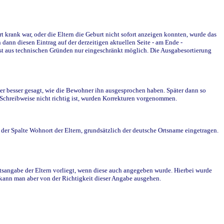
krank war, oder die Eltern die Geburt nicht sofort anzeigen konnten, wurde das
ann diesen Eintrag auf der derzeitigen aktuellen Seite - am Ende -
st aus technischen Gründen nur eingeschränkt möglich. Die Ausgabesortierung
r besser gesagt, wie die Bewohner ihn ausgesprochen haben. Später dann so
e Schreibweise nicht richtig ist, wurden Korrekturen vorgenommen.
r Spalte Wohnort der Eltern, grundsätzlich der deutsche Ortsname eingetragen.
rtsangabe der Eltern vorliegt, wenn diese auch angegeben wurde. Hierbei wurde
d kann man aber von der Richtigkeit dieser Angabe ausgehen.