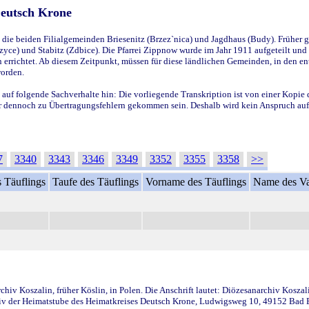
Deutsch Krone
ie beiden Filialgemeinden Briesenitz (Brzez`nica) und Jagdhaus (Budy). Früher g
yce) und Stabitz (Zdbice). Die Pfarrei Zippnow wurde im Jahr 1911 aufgeteilt und e
en errichtet. Ab diesem Zeitpunkt, müssen für diese ländlichen Gemeinden, in den
worden.
 auf folgende Sachverhalte hin: Die vorliegende Transkription ist von einer Kopie 
aber dennoch zu Übertragungsfehlern gekommen sein. Deshalb wird kein Anspruch auf 
7
3340
3343
3346
3349
3352
3355
3358
>>
 Täuflings
Taufe des Täuflings
Vorname des Täuflings
Name des Va
iv Koszalin, früher Köslin, in Polen. Die Anschrift lautet: Diözesanarchiv Koszal
v der Heimatstube des Heimatkreises Deutsch Krone, Ludwigsweg 10, 49152 Bad Ess