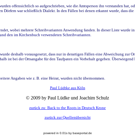
den offensichtlich so aufgeschrieben, wie die Amtsperson ihn verstanden hat, ode
n Dörfern war schließlich Dialekt. In den Fällen bei denen erkannt wurde, dass di
t, wobei mehrere Schreibvarianten Anwendung fanden. In dieser Liste wurde in de
n und den im Kirchenbuch verwendeten Schreibvarianten.
wurde deshalb vorausgesetzt, dass nur in derartigen Fällen eine Abweichung zur O
eshalb ist bei der Ortsangabe für den Taufpaten ein Vorbehalt gegeben. Überwiegen
weitere Angaben wie z. B. eine Heirat, wurden nicht übernommen.
Paul Lüdtke aus Köln
© 2009 by Paul Lüdke und Joachim Schulz
zurück zu: Back to the Roots in Deutsch Krone
zurück zur Quellenübersicht
powered in 0.01s by baseportal.de