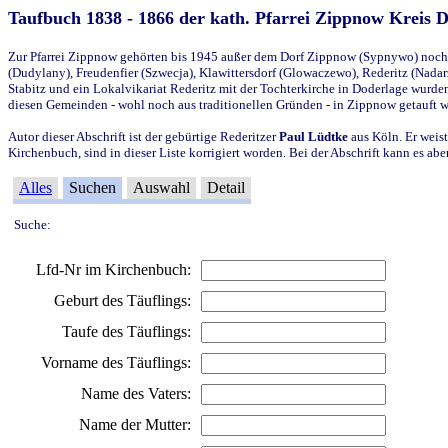
Taufbuch 1838 - 1866 der kath. Pfarrei Zippnow Kreis 
Zur Pfarrei Zippnow gehörten bis 1945 außer dem Dorf Zippnow (Sypnywo) noch d
(Dudylany), Freudenfier (Szwecja), Klawittersdorf (Glowaczewo), Rederitz (Nadarz
Stabitz und ein Lokalvikariat Rederitz mit der Tochterkirche in Doderlage wurd
diesen Gemeinden - wohl noch aus traditionellen Gründen - in Zippnow getauft 
Autor dieser Abschrift ist der gebürtige Rederitzer
Paul Lüdtke
aus Köln. Er weist
Kirchenbuch, sind in dieser Liste korrigiert worden. Bei der Abschrift kann es 
Alles
Suchen
Auswahl
Detail
Suche:
Lfd-Nr im Kirchenbuch:
Geburt des Täuflings:
Taufe des Täuflings:
Vorname des Täuflings:
Name des Vaters:
Name der Mutter: