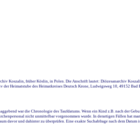
iv Koszalin, früher Köslin, in Polen. Die Anschrift lautet: Diözesanarchiv Koszal
v der Heimatstube des Heimatkreises Deutsch Krone, Ludwigsweg 10, 49152 Bad Ess
ggebend war die Chronologie des Taufdatums. Wenn ein Kind z.B. nach der Geburt 
rchenpersonal nicht unmittelbar vorgenommen wurde. In derartigen Fällen hat man d
raum davor und dahinter zu überprüfen. Eine exakte Suchabfrage nach dem Datum i