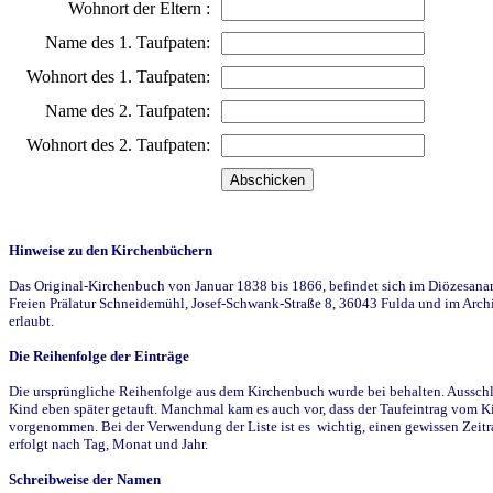
Wohnort der Eltern :
Name des 1. Taufpaten:
Wohnort des 1. Taufpaten:
Name des 2. Taufpaten:
Wohnort des 2. Taufpaten:
Hinweise zu den Kirchenbüchern
Das Original-Kirchenbuch von Januar 1838 bis 1866, befindet sich im Diözesanarch
Freien Prälatur Schneidemühl, Josef-Schwank-Straße 8, 36043 Fulda und im Archi
erlaubt.
Die Reihenfolge der Einträge
Die ursprüngliche Reihenfolge aus dem Kirchenbuch wurde bei behalten. Ausschla
Kind eben später getauft. Manchmal kam es auch vor, dass der Taufeintrag vom Ki
vorgenommen. Bei der Verwendung der Liste ist es wichtig, einen gewissen Zeit
erfolgt nach Tag, Monat und Jahr.
Schreibweise der Namen