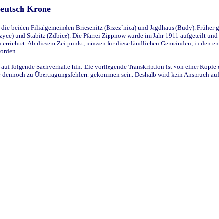
Deutsch Krone
ie beiden Filialgemeinden Briesenitz (Brzez`nica) und Jagdhaus (Budy). Früher g
yce) und Stabitz (Zdbice). Die Pfarrei Zippnow wurde im Jahr 1911 aufgeteilt und e
en errichtet. Ab diesem Zeitpunkt, müssen für diese ländlichen Gemeinden, in den
worden.
 auf folgende Sachverhalte hin: Die vorliegende Transkription ist von einer Kopie 
aber dennoch zu Übertragungsfehlern gekommen sein. Deshalb wird kein Anspruch auf 