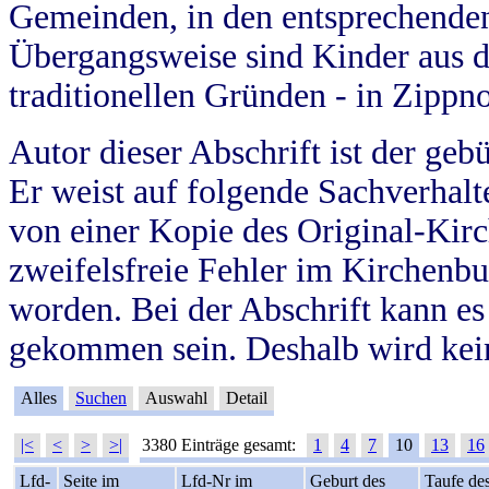
Gemeinden, in den entsprechende
Übergangsweise sind Kinder aus 
traditionellen Gründen - in Zippn
Autor dieser Abschrift ist der geb
Er weist auf folgende Sachverhalte
von einer Kopie des Original-Kirc
zweifelsfreie Fehler im Kirchenbuc
worden. Bei der Abschrift kann e
gekommen sein. Deshalb wird kein
Alles
Suchen
Auswahl
Detail
|<
<
>
>|
3380 Einträge gesamt:
1
4
7
10
13
16
Lfd-
Seite im
Lfd-Nr im
Geburt des
Taufe de