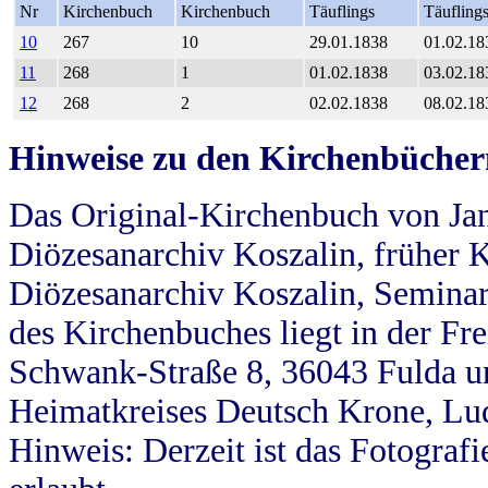
Nr
Kirchenbuch
Kirchenbuch
Täuflings
Täufling
10
267
10
29.01.1838
01.02.18
11
268
1
01.02.1838
03.02.18
12
268
2
02.02.1838
08.02.18
Hinweise zu den Kirchenbücher
Das Original-Kirchenbuch von Jan
Diözesanarchiv Koszalin, früher Kö
Diözesanarchiv Koszalin, Seminar
des Kirchenbuches liegt in der Fr
Schwank-Straße 8, 36043 Fulda u
Heimatkreises Deutsch Krone, Lu
Hinweis: Derzeit ist das Fotograf