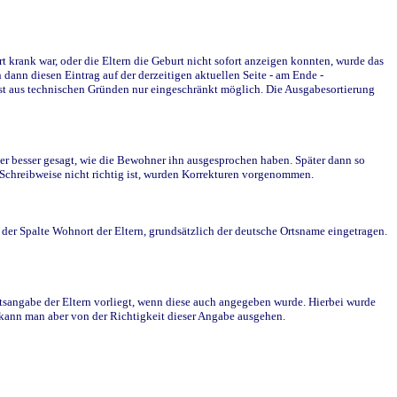
krank war, oder die Eltern die Geburt nicht sofort anzeigen konnten, wurde das
ann diesen Eintrag auf der derzeitigen aktuellen Seite - am Ende -
st aus technischen Gründen nur eingeschränkt möglich. Die Ausgabesortierung
r besser gesagt, wie die Bewohner ihn ausgesprochen haben. Später dann so
e Schreibweise nicht richtig ist, wurden Korrekturen vorgenommen.
r Spalte Wohnort der Eltern, grundsätzlich der deutsche Ortsname eingetragen.
rtsangabe der Eltern vorliegt, wenn diese auch angegeben wurde. Hierbei wurde
d kann man aber von der Richtigkeit dieser Angabe ausgehen.