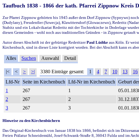
Taufbuch 1838 - 1866 der kath. Pfarrei Zippnow Kreis 
Zur Pfarrei Zippnow gehörten bis 1945 außer dem Dorf Zippnow (Sypnywo) noch d
(Dudylany), Freudenfier (Szwecja), Klawittersdorf (Glowaczewo), Rederitz (Nadarz
Stabitz und ein Lokalvikariat Rederitz mit der Tochterkirche in Doderlage wurd
diesen Gemeinden - wohl noch aus traditionellen Gründen - in Zippnow getauft 
Autor dieser Abschrift ist der gebürtige Rederitzer
Paul Lüdtke
aus Köln. Er weist
Kirchenbuch, sind in dieser Liste korrigiert worden. Bei der Abschrift kann es 
Alles
Suchen
Auswahl
Detail
|<
<
>
>|
3380 Einträge gesamt:
1
4
7
10
13
16
Lfd-Nr
Seite im Kirchenbuch
Lfd-Nr im Kirchenbuch
Geburt des
1
267
1
05.01.183
2
267
2
31.12.183
3
267
3
01.01.183
Hinweise zu den Kirchenbüchern
Das Original-Kirchenbuch von Januar 1838 bis 1866, befindet sich im Diözesanarch
Freien Prälatur Schneidemühl, Josef-Schwank-Straße 8, 36043 Fulda und im Archi