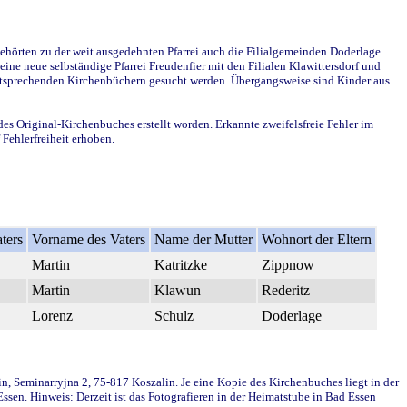
ehörten zu der weit ausgedehnten Pfarrei auch die Filialgemeinden Doderlage
ine neue selbständige Pfarrei Freudenfier mit den Filialen Klawittersdorf und
 entsprechenden Kirchenbüchern gesucht werden. Übergangsweise sind Kinder aus
des Original-Kirchenbuches erstellt worden. Erkannte zweifelsfreie Fehler im
Fehlerfreiheit erhoben.
ters
Vorname des Vaters
Name der Mutter
Wohnort der Eltern
Martin
Katritzke
Zippnow
Martin
Klawun
Rederitz
Lorenz
Schulz
Doderlage
in, Seminarryjna 2, 75-817 Koszalin. Je eine Kopie des Kirchenbuches liegt in der
en. Hinweis: Derzeit ist das Fotografieren in der Heimatstube in Bad Essen