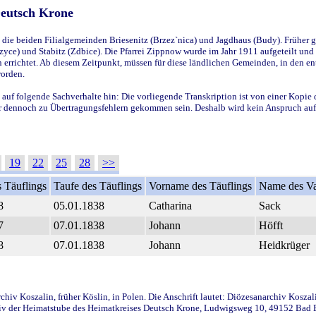
Deutsch Krone
ie beiden Filialgemeinden Briesenitz (Brzez`nica) und Jagdhaus (Budy). Früher g
yce) und Stabitz (Zdbice). Die Pfarrei Zippnow wurde im Jahr 1911 aufgeteilt und e
en errichtet. Ab diesem Zeitpunkt, müssen für diese ländlichen Gemeinden, in den
worden.
 auf folgende Sachverhalte hin: Die vorliegende Transkription ist von einer Kopie 
aber dennoch zu Übertragungsfehlern gekommen sein. Deshalb wird kein Anspruch auf 
19
22
25
28
>>
 Täuflings
Taufe des Täuflings
Vorname des Täuflings
Name des Va
8
05.01.1838
Catharina
Sack
7
07.01.1838
Johann
Höfft
8
07.01.1838
Johann
Heidkrüger
iv Koszalin, früher Köslin, in Polen. Die Anschrift lautet: Diözesanarchiv Koszal
v der Heimatstube des Heimatkreises Deutsch Krone, Ludwigsweg 10, 49152 Bad Ess