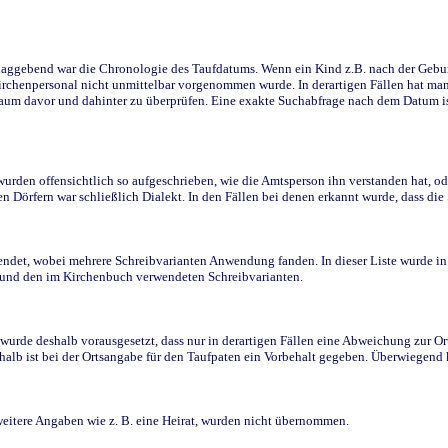
ggebend war die Chronologie des Taufdatums. Wenn ein Kind z.B. nach der Geburt 
rchenpersonal nicht unmittelbar vorgenommen wurde. In derartigen Fällen hat man d
raum davor und dahinter zu überprüfen. Eine exakte Suchabfrage nach dem Datum i
den offensichtlich so aufgeschrieben, wie die Amtsperson ihn verstanden hat, ode
n Dörfern war schließlich Dialekt. In den Fällen bei denen erkannt wurde, dass di
t, wobei mehrere Schreibvarianten Anwendung fanden. In dieser Liste wurde in de
n und den im Kirchenbuch verwendeten Schreibvarianten.
wurde deshalb vorausgesetzt, dass nur in derartigen Fällen eine Abweichung zur O
eshalb ist bei der Ortsangabe für den Taufpaten ein Vorbehalt gegeben. Überwiegen
weitere Angaben wie z. B. eine Heirat, wurden nicht übernommen.