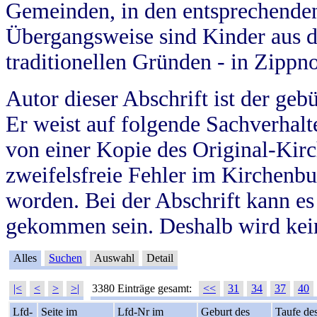
Gemeinden, in den entsprechende
Übergangsweise sind Kinder aus 
traditionellen Gründen - in Zippn
Autor dieser Abschrift ist der geb
Er weist auf folgende Sachverhalte
von einer Kopie des Original-Kirc
zweifelsfreie Fehler im Kirchenbuc
worden. Bei der Abschrift kann e
gekommen sein. Deshalb wird kein
Alles
Suchen
Auswahl
Detail
|<
<
>
>|
3380 Einträge gesamt:
<<
31
34
37
40
Lfd-
Seite im
Lfd-Nr im
Geburt des
Taufe de