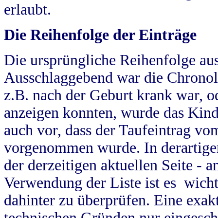
erlaubt.
Die Reihenfolge der Einträge
Die ursprüngliche Reihenfolge au
Ausschlaggebend war die Chronol
z.B. nach der Geburt krank war, od
anzeigen konnten, wurde das Kind
auch vor, dass der Taufeintrag vo
vorgenommen wurde. In derartigen
der derzeitigen aktuellen Seite -
Verwendung der Liste ist es wich
dahinter zu überprüfen. Eine exa
technischen Gründen nur eingesch