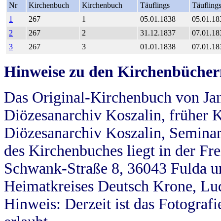
Nr
Kirchenbuch
Kirchenbuch
Täuflings
Täufling
1
267
1
05.01.1838
05.01.18
2
267
2
31.12.1837
07.01.18
3
267
3
01.01.1838
07.01.18
Hinweise zu den Kirchenbücher
Das Original-Kirchenbuch von Jan
Diözesanarchiv Koszalin, früher Kö
Diözesanarchiv Koszalin, Seminar
des Kirchenbuches liegt in der Fr
Schwank-Straße 8, 36043 Fulda u
Heimatkreises Deutsch Krone, Lu
Hinweis: Derzeit ist das Fotograf