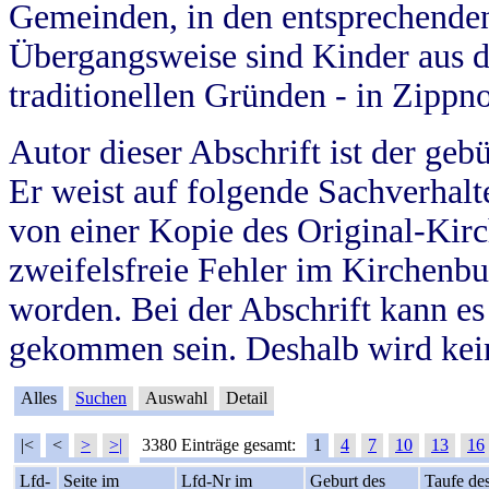
Gemeinden, in den entsprechende
Übergangsweise sind Kinder aus 
traditionellen Gründen - in Zippn
Autor dieser Abschrift ist der geb
Er weist auf folgende Sachverhalte
von einer Kopie des Original-Kirc
zweifelsfreie Fehler im Kirchenbuc
worden. Bei der Abschrift kann e
gekommen sein. Deshalb wird kein
Alles
Suchen
Auswahl
Detail
|<
<
>
>|
3380 Einträge gesamt:
1
4
7
10
13
16
Lfd-
Seite im
Lfd-Nr im
Geburt des
Taufe de