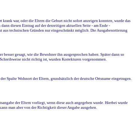
krank war, oder die Eltern die Geburt nicht sofort anzeigen konnten, wurde das
ann diesen Eintrag auf der derzeitigen aktuellen Seite - am Ende -
st aus technischen Gründen nur eingeschränkt möglich. Die Ausgabesortierung
r besser gesagt, wie die Bewohner ihn ausgesprochen haben. Später dann so
e Schreibweise nicht richtig ist, wurden Korrekturen vorgenommen.
r Spalte Wohnort der Eltern, grundsätzlich der deutsche Ortsname eingetragen.
rtsangabe der Eltern vorliegt, wenn diese auch angegeben wurde. Hierbei wurde
d kann man aber von der Richtigkeit dieser Angabe ausgehen.