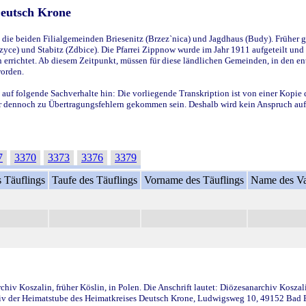
Deutsch Krone
ie beiden Filialgemeinden Briesenitz (Brzez`nica) und Jagdhaus (Budy). Früher g
yce) und Stabitz (Zdbice). Die Pfarrei Zippnow wurde im Jahr 1911 aufgeteilt und e
en errichtet. Ab diesem Zeitpunkt, müssen für diese ländlichen Gemeinden, in den
worden.
 auf folgende Sachverhalte hin: Die vorliegende Transkription ist von einer Kopie 
aber dennoch zu Übertragungsfehlern gekommen sein. Deshalb wird kein Anspruch auf 
7
3370
3373
3376
3379
 Täuflings
Taufe des Täuflings
Vorname des Täuflings
Name des Va
iv Koszalin, früher Köslin, in Polen. Die Anschrift lautet: Diözesanarchiv Koszal
v der Heimatstube des Heimatkreises Deutsch Krone, Ludwigsweg 10, 49152 Bad Ess