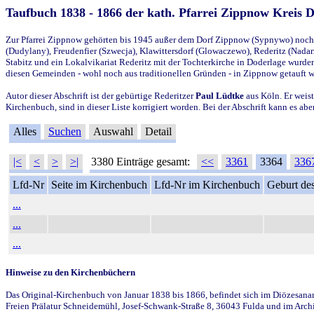
Taufbuch 1838 - 1866 der kath. Pfarrei Zippnow Kreis 
Zur Pfarrei Zippnow gehörten bis 1945 außer dem Dorf Zippnow (Sypnywo) noch d
(Dudylany), Freudenfier (Szwecja), Klawittersdorf (Glowaczewo), Rederitz (Nadarz
Stabitz und ein Lokalvikariat Rederitz mit der Tochterkirche in Doderlage wurd
diesen Gemeinden - wohl noch aus traditionellen Gründen - in Zippnow getauft 
Autor dieser Abschrift ist der gebürtige Rederitzer
Paul Lüdtke
aus Köln. Er weist
Kirchenbuch, sind in dieser Liste korrigiert worden. Bei der Abschrift kann es 
Alles
Suchen
Auswahl
Detail
|<
<
>
>|
3380 Einträge gesamt:
<<
3361
3364
336
Lfd-Nr
Seite im Kirchenbuch
Lfd-Nr im Kirchenbuch
Geburt des
...
...
...
Hinweise zu den Kirchenbüchern
Das Original-Kirchenbuch von Januar 1838 bis 1866, befindet sich im Diözesanarch
Freien Prälatur Schneidemühl, Josef-Schwank-Straße 8, 36043 Fulda und im Archi