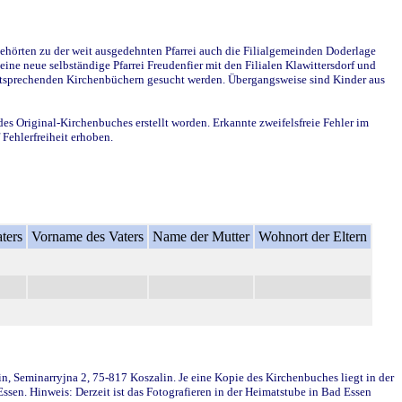
ehörten zu der weit ausgedehnten Pfarrei auch die Filialgemeinden Doderlage
ine neue selbständige Pfarrei Freudenfier mit den Filialen Klawittersdorf und
 entsprechenden Kirchenbüchern gesucht werden. Übergangsweise sind Kinder aus
des Original-Kirchenbuches erstellt worden. Erkannte zweifelsfreie Fehler im
Fehlerfreiheit erhoben.
ters
Vorname des Vaters
Name der Mutter
Wohnort der Eltern
in, Seminarryjna 2, 75-817 Koszalin. Je eine Kopie des Kirchenbuches liegt in der
en. Hinweis: Derzeit ist das Fotografieren in der Heimatstube in Bad Essen