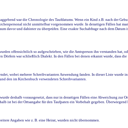
ggebend war die Chronologie des Taufdatums. Wenn ein Kind z.B. nach der Geburt 
rchenpersonal nicht unmittelbar vorgenommen wurde. In derartigen Fällen hat man d
raum davor und dahinter zu überprüfen. Eine exakte Suchabfrage nach dem Datum i
den offensichtlich so aufgeschrieben, wie die Amtsperson ihn verstanden hat, ode
n Dörfern war schließlich Dialekt. In den Fällen bei denen erkannt wurde, dass di
t, wobei mehrere Schreibvarianten Anwendung fanden. In dieser Liste wurde in de
n und den im Kirchenbuch verwendeten Schreibvarianten.
wurde deshalb vorausgesetzt, dass nur in derartigen Fällen eine Abweichung zur O
eshalb ist bei der Ortsangabe für den Taufpaten ein Vorbehalt gegeben. Überwiegen
weitere Angaben wie z. B. eine Heirat, wurden nicht übernommen.