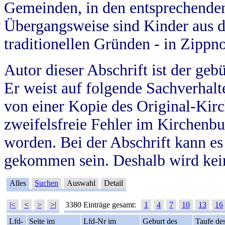
Gemeinden, in den entsprechende
Übergangsweise sind Kinder aus 
traditionellen Gründen - in Zippn
Autor dieser Abschrift ist der geb
Er weist auf folgende Sachverhalte
von einer Kopie des Original-Kirc
zweifelsfreie Fehler im Kirchenbuc
worden. Bei der Abschrift kann e
gekommen sein. Deshalb wird kein
Alles
Suchen
Auswahl
Detail
|<
<
>
>|
3380 Einträge gesamt:
1
4
7
10
13
16
Lfd-
Seite im
Lfd-Nr im
Geburt des
Taufe de