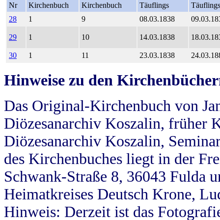
Nr
Kirchenbuch
Kirchenbuch
Täuflings
Täufling
28
1
9
08.03.1838
09.03.18
29
1
10
14.03.1838
18.03.18
30
1
11
23.03.1838
24.03.18
Hinweise zu den Kirchenbücher
Das Original-Kirchenbuch von Jan
Diözesanarchiv Koszalin, früher Kö
Diözesanarchiv Koszalin, Seminar
des Kirchenbuches liegt in der Fr
Schwank-Straße 8, 36043 Fulda u
Heimatkreises Deutsch Krone, Lu
Hinweis: Derzeit ist das Fotograf