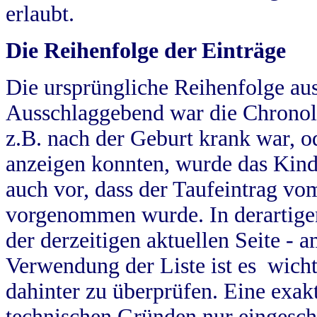
erlaubt.
Die Reihenfolge der Einträge
Die ursprüngliche Reihenfolge au
Ausschlaggebend war die Chronol
z.B. nach der Geburt krank war, od
anzeigen konnten, wurde das Kind
auch vor, dass der Taufeintrag vo
vorgenommen wurde. In derartigen
der derzeitigen aktuellen Seite -
Verwendung der Liste ist es wich
dahinter zu überprüfen. Eine exa
technischen Gründen nur eingesch