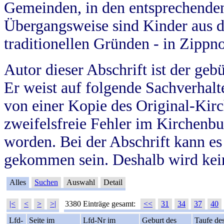
Gemeinden, in den entsprechende
Übergangsweise sind Kinder aus 
traditionellen Gründen - in Zippn
Autor dieser Abschrift ist der geb
Er weist auf folgende Sachverhalte
von einer Kopie des Original-Kirc
zweifelsfreie Fehler im Kirchenbuc
worden. Bei der Abschrift kann e
gekommen sein. Deshalb wird kein
Alles
Suchen
Auswahl
Detail
|<
<
>
>|
3380 Einträge gesamt:
<<
31
34
37
40
Lfd-
Seite im
Lfd-Nr im
Geburt des
Taufe de