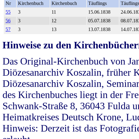
Nr
Kirchenbuch
Kirchenbuch
Täuflings
Täufling
55
3
11
15.06.1838
24.06.18
56
3
12
05.07.1838
08.07.18
57
3
13
13.07.1838
14.07.18
Hinweise zu den Kirchenbücher
Das Original-Kirchenbuch von Jan
Diözesanarchiv Koszalin, früher Kö
Diözesanarchiv Koszalin, Seminar
des Kirchenbuches liegt in der Fr
Schwank-Straße 8, 36043 Fulda u
Heimatkreises Deutsch Krone, Lu
Hinweis: Derzeit ist das Fotograf