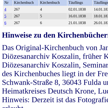
Nr
Kirchenbuch
Kirchenbuch
Täuflings
Täufling
4
267
4
02.01.1838
14.01.18
5
267
5
16.01.1838
18.01.18
6
267
6
21.01.1838
26.01.18
Hinweise zu den Kirchenbücher
Das Original-Kirchenbuch von Jan
Diözesanarchiv Koszalin, früher Kö
Diözesanarchiv Koszalin, Seminar
des Kirchenbuches liegt in der Fr
Schwank-Straße 8, 36043 Fulda u
Heimatkreises Deutsch Krone, Lu
Hinweis: Derzeit ist das Fotograf