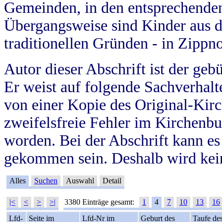
Gemeinden, in den entsprechende
Übergangsweise sind Kinder aus 
traditionellen Gründen - in Zippn
Autor dieser Abschrift ist der geb
Er weist auf folgende Sachverhalte
von einer Kopie des Original-Kirc
zweifelsfreie Fehler im Kirchenbuc
worden. Bei der Abschrift kann e
gekommen sein. Deshalb wird kein
Alles
Suchen
Auswahl
Detail
|<
<
>
>|
3380 Einträge gesamt:
1
4
7
10
13
16
Lfd-
Seite im
Lfd-Nr im
Geburt des
Taufe de