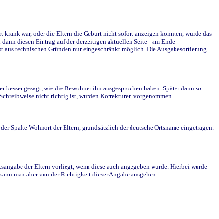
krank war, oder die Eltern die Geburt nicht sofort anzeigen konnten, wurde das
ann diesen Eintrag auf der derzeitigen aktuellen Seite - am Ende -
st aus technischen Gründen nur eingeschränkt möglich. Die Ausgabesortierung
r besser gesagt, wie die Bewohner ihn ausgesprochen haben. Später dann so
e Schreibweise nicht richtig ist, wurden Korrekturen vorgenommen.
r Spalte Wohnort der Eltern, grundsätzlich der deutsche Ortsname eingetragen.
rtsangabe der Eltern vorliegt, wenn diese auch angegeben wurde. Hierbei wurde
d kann man aber von der Richtigkeit dieser Angabe ausgehen.