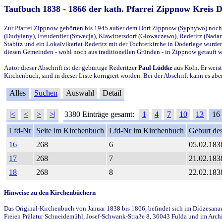
Taufbuch 1838 - 1866 der kath. Pfarrei Zippnow Kreis 
Zur Pfarrei Zippnow gehörten bis 1945 außer dem Dorf Zippnow (Sypnywo) noch d
(Dudylany), Freudenfier (Szwecja), Klawittersdorf (Glowaczewo), Rederitz (Nadarz
Stabitz und ein Lokalvikariat Rederitz mit der Tochterkirche in Doderlage wurd
diesen Gemeinden - wohl noch aus traditionellen Gründen - in Zippnow getauft 
Autor dieser Abschrift ist der gebürtige Rederitzer
Paul Lüdtke
aus Köln. Er weist
Kirchenbuch, sind in dieser Liste korrigiert worden. Bei der Abschrift kann es 
Alles
Suchen
Auswahl
Detail
|<
<
>
>|
3380 Einträge gesamt:
1
4
7
10
13
16
Lfd-Nr
Seite im Kirchenbuch
Lfd-Nr im Kirchenbuch
Geburt des
16
268
6
05.02.183
17
268
7
21.02.183
18
268
8
22.02.183
Hinweise zu den Kirchenbüchern
Das Original-Kirchenbuch von Januar 1838 bis 1866, befindet sich im Diözesanarch
Freien Prälatur Schneidemühl, Josef-Schwank-Straße 8, 36043 Fulda und im Archi