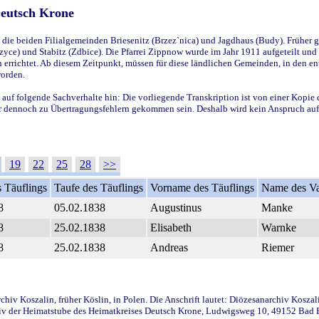
Deutsch Krone
ie beiden Filialgemeinden Briesenitz (Brzez`nica) und Jagdhaus (Budy). Früher g
yce) und Stabitz (Zdbice). Die Pfarrei Zippnow wurde im Jahr 1911 aufgeteilt und e
en errichtet. Ab diesem Zeitpunkt, müssen für diese ländlichen Gemeinden, in den
worden.
 auf folgende Sachverhalte hin: Die vorliegende Transkription ist von einer Kopie 
aber dennoch zu Übertragungsfehlern gekommen sein. Deshalb wird kein Anspruch auf 
19
22
25
28
>>
 Täuflings
Taufe des Täuflings
Vorname des Täuflings
Name des Va
8
05.02.1838
Augustinus
Manke
8
25.02.1838
Elisabeth
Warnke
8
25.02.1838
Andreas
Riemer
iv Koszalin, früher Köslin, in Polen. Die Anschrift lautet: Diözesanarchiv Koszal
v der Heimatstube des Heimatkreises Deutsch Krone, Ludwigsweg 10, 49152 Bad Ess