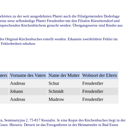
ehörten zu der weit ausgedehnten Pfarrei auch die Filialgemeinden Doderlage
ine neue selbständige Pfarrei Freudenfier mit den Filialen Klawittersdorf und
 entsprechenden Kirchenbüchern gesucht werden. Übergangsweise sind Kinder aus
des Original-Kirchenbuches erstellt worden. Erkannte zweifelsfreie Fehler im
Fehlerfreiheit erhoben.
ters
Vorname des Vaters
Name der Mutter
Wohnort der Eltern
Andreas
Schur
Freudenfier
Johann
Schmidt
Freudenfier
Andreas
Mudrow
Freudenfier
in, Seminarryjna 2, 75-817 Koszalin. Je eine Kopie des Kirchenbuches liegt in der
en. Hinweis: Derzeit ist das Fotografieren in der Heimatstube in Bad Essen