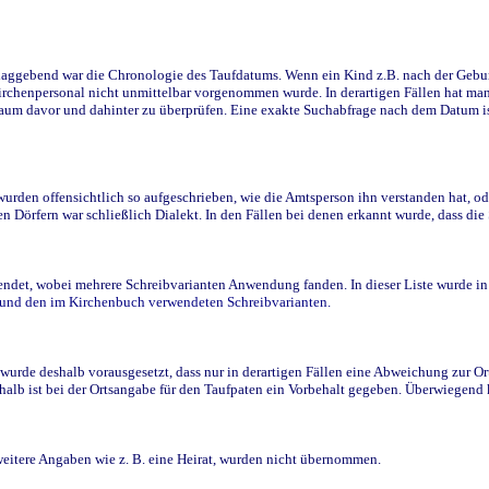
ggebend war die Chronologie des Taufdatums. Wenn ein Kind z.B. nach der Geburt 
rchenpersonal nicht unmittelbar vorgenommen wurde. In derartigen Fällen hat man d
raum davor und dahinter zu überprüfen. Eine exakte Suchabfrage nach dem Datum i
den offensichtlich so aufgeschrieben, wie die Amtsperson ihn verstanden hat, ode
n Dörfern war schließlich Dialekt. In den Fällen bei denen erkannt wurde, dass di
t, wobei mehrere Schreibvarianten Anwendung fanden. In dieser Liste wurde in de
n und den im Kirchenbuch verwendeten Schreibvarianten.
wurde deshalb vorausgesetzt, dass nur in derartigen Fällen eine Abweichung zur O
eshalb ist bei der Ortsangabe für den Taufpaten ein Vorbehalt gegeben. Überwiegen
weitere Angaben wie z. B. eine Heirat, wurden nicht übernommen.