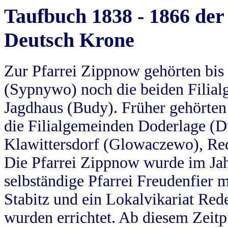
Taufbuch 1838 - 1866 der
Deutsch Krone
Zur Pfarrei Zippnow gehörten bi
(Sypnywo) noch die beiden Filial
Jagdhaus (Budy). Früher gehörten 
die Filialgemeinden Doderlage (D
Klawittersdorf (Glowaczewo), Red
Die Pfarrei Zippnow wurde im Jah
selbständige Pfarrei Freudenfier m
Stabitz und ein Lokalvikariat Red
wurden errichtet. Ab diesem Zeitp