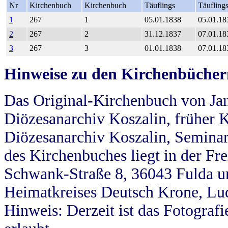
Nr
Kirchenbuch
Kirchenbuch
Täuflings
Täufling
1
267
1
05.01.1838
05.01.18
2
267
2
31.12.1837
07.01.18
3
267
3
01.01.1838
07.01.18
Hinweise zu den Kirchenbücher
Das Original-Kirchenbuch von Jan
Diözesanarchiv Koszalin, früher Kö
Diözesanarchiv Koszalin, Seminar
des Kirchenbuches liegt in der Fr
Schwank-Straße 8, 36043 Fulda u
Heimatkreises Deutsch Krone, Lu
Hinweis: Derzeit ist das Fotograf