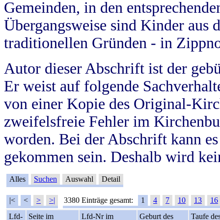
Gemeinden, in den entsprechende
Übergangsweise sind Kinder aus 
traditionellen Gründen - in Zippn
Autor dieser Abschrift ist der geb
Er weist auf folgende Sachverhalte
von einer Kopie des Original-Kirc
zweifelsfreie Fehler im Kirchenbuc
worden. Bei der Abschrift kann e
gekommen sein. Deshalb wird kein
Alles
Suchen
Auswahl
Detail
|<
<
>
>|
3380 Einträge gesamt:
1
4
7
10
13
16
Lfd-
Seite im
Lfd-Nr im
Geburt des
Taufe de