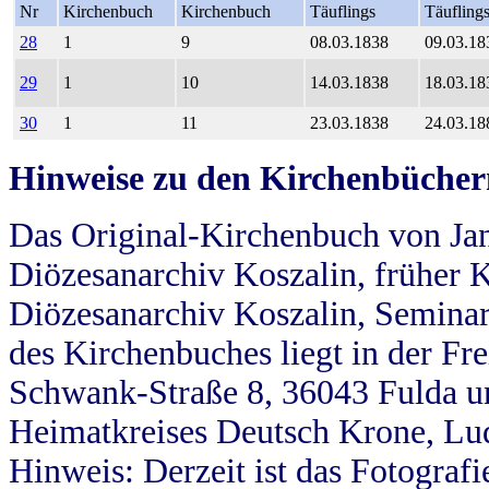
Nr
Kirchenbuch
Kirchenbuch
Täuflings
Täufling
28
1
9
08.03.1838
09.03.18
29
1
10
14.03.1838
18.03.18
30
1
11
23.03.1838
24.03.18
Hinweise zu den Kirchenbücher
Das Original-Kirchenbuch von Jan
Diözesanarchiv Koszalin, früher Kö
Diözesanarchiv Koszalin, Seminar
des Kirchenbuches liegt in der Fr
Schwank-Straße 8, 36043 Fulda u
Heimatkreises Deutsch Krone, Lu
Hinweis: Derzeit ist das Fotograf