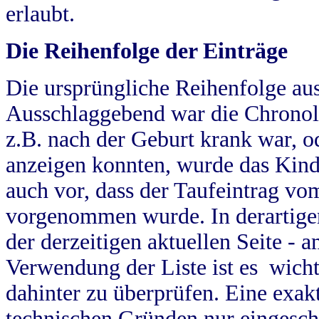
erlaubt.
Die Reihenfolge der Einträge
Die ursprüngliche Reihenfolge au
Ausschlaggebend war die Chronol
z.B. nach der Geburt krank war, od
anzeigen konnten, wurde das Kind
auch vor, dass der Taufeintrag vo
vorgenommen wurde. In derartigen
der derzeitigen aktuellen Seite -
Verwendung der Liste ist es wich
dahinter zu überprüfen. Eine exa
technischen Gründen nur eingesch