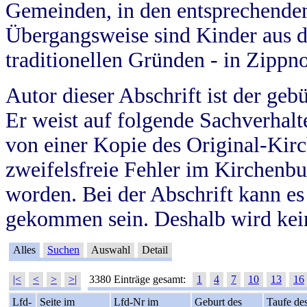
Gemeinden, in den entsprechende
Übergangsweise sind Kinder aus 
traditionellen Gründen - in Zippn
Autor dieser Abschrift ist der geb
Er weist auf folgende Sachverhalte
von einer Kopie des Original-Kirc
zweifelsfreie Fehler im Kirchenbuc
worden. Bei der Abschrift kann e
gekommen sein. Deshalb wird kein
Alles
Suchen
Auswahl
Detail
|<
<
>
>|
3380 Einträge gesamt:
1
4
7
10
13
16
Lfd-
Seite im
Lfd-Nr im
Geburt des
Taufe de