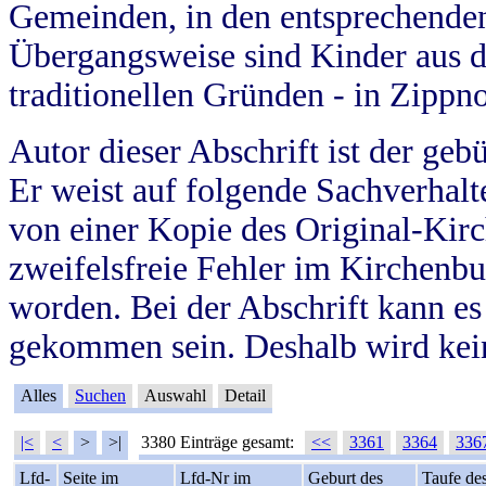
Gemeinden, in den entsprechende
Übergangsweise sind Kinder aus 
traditionellen Gründen - in Zippn
Autor dieser Abschrift ist der geb
Er weist auf folgende Sachverhalte
von einer Kopie des Original-Kirc
zweifelsfreie Fehler im Kirchenbuc
worden. Bei der Abschrift kann e
gekommen sein. Deshalb wird kein
Alles
Suchen
Auswahl
Detail
|<
<
>
>|
3380 Einträge gesamt:
<<
3361
3364
336
Lfd-
Seite im
Lfd-Nr im
Geburt des
Taufe de