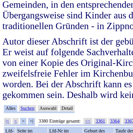
Gemeinden, in den entsprechende
Übergangsweise sind Kinder aus 
traditionellen Gründen - in Zippn
Autor dieser Abschrift ist der geb
Er weist auf folgende Sachverhalte
von einer Kopie des Original-Kirc
zweifelsfreie Fehler im Kirchenbuc
worden. Bei der Abschrift kann e
gekommen sein. Deshalb wird kein
Alles
Suchen
Auswahl
Detail
|<
<
>
>|
3380 Einträge gesamt:
<<
3361
3364
336
Lfd-
Seite im
Lfd-Nr im
Geburt des
Taufe de