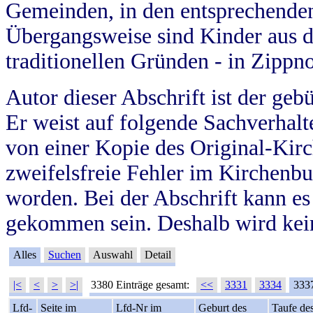
Gemeinden, in den entsprechende
Übergangsweise sind Kinder aus 
traditionellen Gründen - in Zippn
Autor dieser Abschrift ist der geb
Er weist auf folgende Sachverhalte
von einer Kopie des Original-Kirc
zweifelsfreie Fehler im Kirchenbuc
worden. Bei der Abschrift kann e
gekommen sein. Deshalb wird kein
Alles
Suchen
Auswahl
Detail
|<
<
>
>|
3380 Einträge gesamt:
<<
3331
3334
333
Lfd-
Seite im
Lfd-Nr im
Geburt des
Taufe de