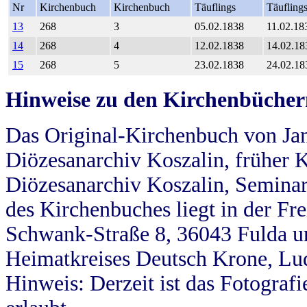
Nr
Kirchenbuch
Kirchenbuch
Täuflings
Täufling
13
268
3
05.02.1838
11.02.18
14
268
4
12.02.1838
14.02.18
15
268
5
23.02.1838
24.02.18
Hinweise zu den Kirchenbücher
Das Original-Kirchenbuch von Jan
Diözesanarchiv Koszalin, früher Kö
Diözesanarchiv Koszalin, Seminar
des Kirchenbuches liegt in der Fr
Schwank-Straße 8, 36043 Fulda u
Heimatkreises Deutsch Krone, Lu
Hinweis: Derzeit ist das Fotograf