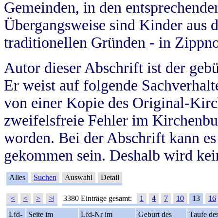
Gemeinden, in den entsprechende
Übergangsweise sind Kinder aus 
traditionellen Gründen - in Zippn
Autor dieser Abschrift ist der geb
Er weist auf folgende Sachverhalte
von einer Kopie des Original-Kirc
zweifelsfreie Fehler im Kirchenbuc
worden. Bei der Abschrift kann e
gekommen sein. Deshalb wird kein
Alles
Suchen
Auswahl
Detail
|<
<
>
>|
3380 Einträge gesamt:
1
4
7
10
13
16
Lfd-
Seite im
Lfd-Nr im
Geburt des
Taufe de